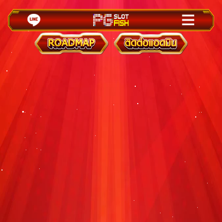
Slot
วิธีเล่นสล็อต pg สำหรับมือใหม่ไม่ได้ยากอย่างที่คิด
สนุกที่ไม่รู้จบ
22 กันยายน 2025
วิธีเล่นสล็อต PG สล็อตออนไลน์ สำหรับมือใหม่ เข้าใจง่าย