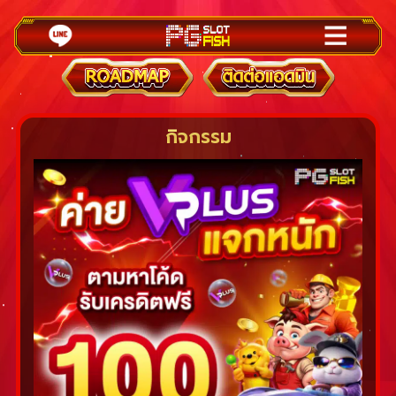
กิจกรรม