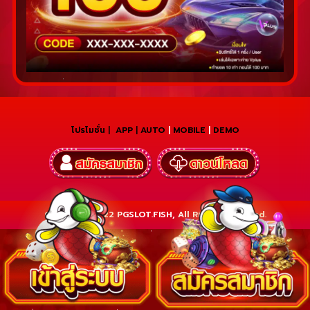
โปรโมชั่น
|
APP
|
AUTO
|
MOBILE
|
DEMO
Copyright 2022 PGSLOT.FISH, All Rights Reserved.