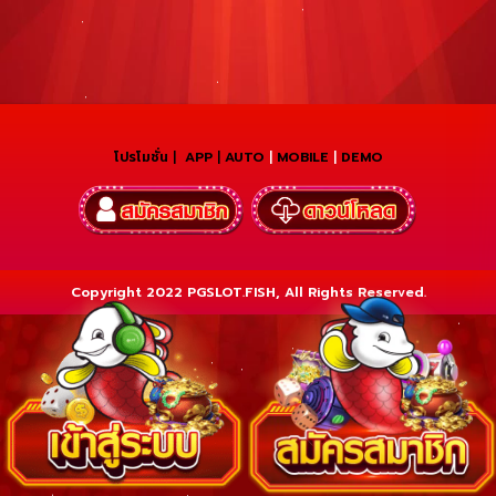
ฟรี” รู้เทคนิคนี้ไม่มีขาดทุน! ถ้าคุณเป็นคนหนึ่งที่ไถหน้าฟีดเฟ
ซบุ๊ก ยูทูบ หรือติ๊กต็อก แล้วเจอคลิปประเภท “ทุน 50 แตก
หมื่น” หรือ “สูตรสล็อตพาเฮง” ผมบอกเลยว่าเมื่อก่อนผมเคย
เบ้ปากมองบนแล้วคิดในใจว่า “หลอกลวงทั้ […]
โปรโมชั่น
|
APP
|
AUTO
|
MOBILE
|
DEMO
Copyright 2022 PGSLOT.FISH, All Rights Reserved.