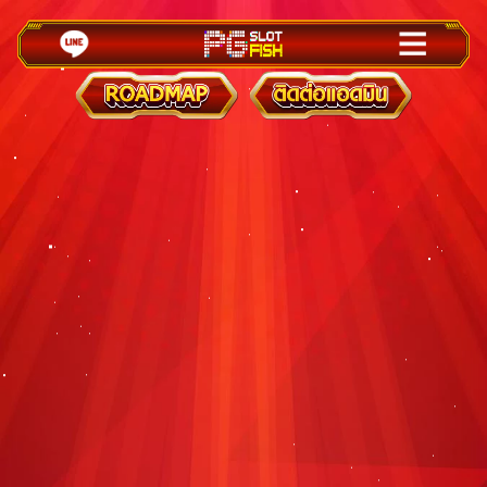
Slot
แจก สูตรสล็อต pg ฟรี จากประสบการณ์จริง ปั่น
ยังไงให้แตกหมื่นในปี 2026
26 พฤษภาคม 2026
ประสบการณ์ตรงจากคนเคยพังสู่คนปังเพราะ “สูตรสล็อต pg