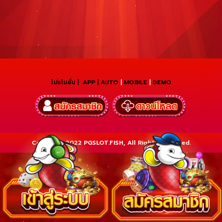
Caishen Wins ครั้งแรกเมื่อต้นปีที่ผ่านมา หลังจากเห็นคน
แชร์คลิปแจ็คพอตใน TikTok และ YouTube เยอะมาก
พอได้ลองเล่นจริง เข้าใจเลยว่าเกมนี้ได้รับความนิยมเพราะ:
รูปแบบเกมไม่ซับซ้อน — เหมาะสำหรับมือใหม่ จังหวะโบนัสบ่อย
— แม้จะไม่เข้าแจ็คพอตก้อนใหญ่ แต่มีรอบโ […]
โปรโมชั่น
|
APP
|
AUTO
|
MOBILE
|
DEMO
Copyright 2022 PGSLOT.FISH, All Rights Reserved.