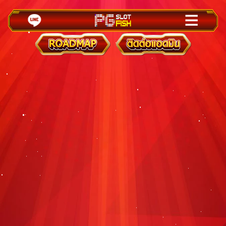
Slot
Caishen Wins ฟรีสปินและโบนัสพิเศษสร้างโอกาส
ชนะรางวัลสูงสุด
24 กุมภาพันธ์ 2026
รีวิว Caishen Wins — แตกง่ายจริงไหม? ผมเริ่มเล่น