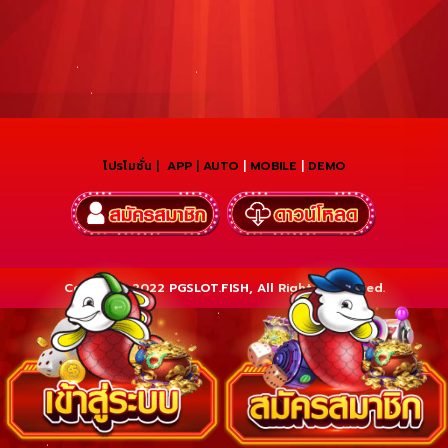
สล็อตใหม่ แตกง่าย โบนัสเยอะ วงการเกมสล็อตออนไลน์ในปี
2025 ยังคงเติบโตอย่างต่อเนื่อง โดยเฉพาะ เกมใหม่ค่าย
PGSlot ที่มาพร้อมกับฟีเจอร์ทันสมัย กราฟิกสวยงาม และ
โบนัสจัดเต็ม ทำให้ผู้เล่นไม่พลาดโอกาสในการทำกำไรจากเกม
ใหม่ล่าสุด วันนี้เราจะพาคุณไปรู้จัก รีวิ […]
โปรโมชั่น
|
APP
|
AUTO
|
MOBILE
|
DEMO
Copyright 2022 PGSLOT.FISH, All Rights Reserved.