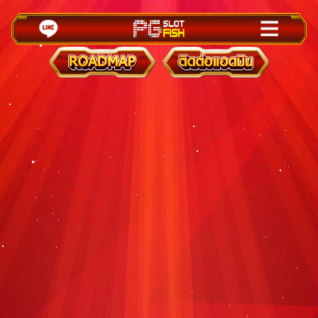
Slot
ระบบฝากถอนอัตโนมัติ PG ปลอดภัยและสะดวก
สบาย ตอบโจทย์ทุกด้าน
26 มีนาคม 2026
ผมเป็นผู้เล่นเกมสล็อตออนไลน์มาหลายปี แต่ก่อนหน้านี้ปัญหา