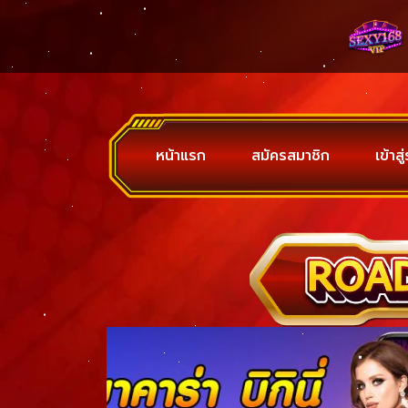
หน้าแรก
สมัครสมาชิก
เข้าส