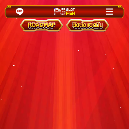
Slot
ทดลองเล่นเกม pg ฟรี ทุกเกม ไม่จำกัด ไม่ต้อง
สมัคร ไม่ต้องฝาก
19 พฤศจิกายน 2025
ทดลองเล่นเกม PG ฟรี ทุกเกมไม่จำกัด ไม่ต้องสมัคร ไม่ต้อง