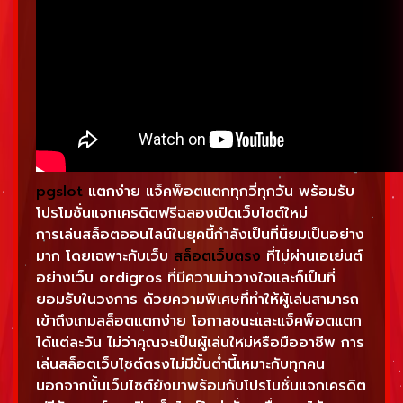
pgslot
แตกง่าย แจ็คพ็อตแตกทุกวี่ทุกวัน พร้อมรับ
โปรโมชั่นแจกเครดิตฟรีฉลองเปิดเว็บไซต์ใหม่
การเล่นสล็อตออนไลน์ในยุคนี้กำลังเป็นที่นิยมเป็นอย่าง
มาก โดยเฉพาะกับเว็บ
สล็อตเว็บตรง
ที่ไม่ผ่านเอเย่นต์
อย่างเว็บ ordigros ที่มีความน่าวางใจและก็เป็นที่
ยอมรับในวงการ ด้วยความพิเศษที่ทำให้ผู้เล่นสามารถ
เข้าถึงเกมสล็อตแตกง่าย โอกาสชนะและแจ็คพ็อตแตก
ได้แต่ละวัน ไม่ว่าคุณจะเป็นผู้เล่นใหม่หรือมืออาชีพ การ
เล่นสล็อตเว็บไซต์ตรงไม่มีขั้นต่ำนี้เหมาะกับทุกคน
นอกจากนั้นเว็บไซต์ยังมาพร้อมกับโปรโมชั่นแจกเครดิต