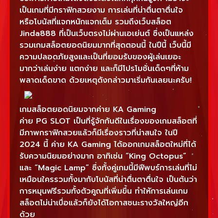
เป็นเกมที่มีกราฟิกสวยงาม การเล่นที่น่าตื่นตาตื่นใจ
หรือโบนัสที่แจกหนักแจกเต็ม รวมถึงเว็บสล็อต
Jinda888 ที่เป็นเว็บตรงไม่ผ่านเอเย่นต์ ซึ่งเป็นแหล่ง
รวมเกมสล็อตยอดนิยมมากที่สุดตอนนี้ ในปีนี้ เว็บนี้มี
ความปลอดภัยสูงและเป็นที่ยอมรับของผู้เล่นเยอะ
มากว่าเล่นง่าย แตกง่าย และก็มีโปรโมชั่นเด็ดๆที่ห้าม
พลาดเด็ดขาด ด้วยเหตุดังกล่าวมาเริ่มกันเลยนะครับ!
เกมสล็อตยอดนิยมจากค่าย KA Gaming
ค่าย PG SLOT เป็นที่รู้จักกันดีในเรื่องของเกมสล็อตที่
มีภาพกราฟิกสวยแล้วก็มีเรื่องราวที่น่าสนใจ ในปี
2024 นี้ ค่าย KA Gaming ได้ออกเกมสล็อตใหม่ที่ได้
รับความนิยมอย่างมาก อาทิเช่น “King Octopus”
และ “Magic Lamp” ซึ่งทั้งคู่เกมนี้มีฟีพบร์การเล่นที่ไม่
เหมือนใครรวมทั้งมากับโบนัสที่น่าตื่นตาตื่นใจ เป็นต้นว่า
การหมุนฟรีรวมทั้งตัวคูณที่เพิ่มขึ้น ทำให้การเล่นเกม
สล็อตไม่น่าเบื่อแล้วก็ยังได้โอกาสชนะรางวัลใหญ่อีก
ด้วย