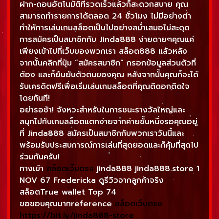
ฝาก-ถอนอัตโนมัติที่รวดเร็วแล้วก็สะดวกสบาย คุณ
สามารถทำรายการได้ตลอด 24 ชั่วโมง ไม่มีอย่างต่ำ
ทำให้การเล่นเกมสล็อตเป็นไปอย่างสม่ำเสมอไม่สะดุด
การสมัครเป็นสมาชิกกับ Jinda888 ง่ายดายๆคุณแค่
เพียงเข้าไปที่เว็บของพวกเรา สล็อต888 แล้วหลัง
จากนั้นคลิกที่ปุ่ม “สมัครสมาชิก” กรอกข้อมูลส่วนตัวที่
ต้อง และก็ยืนยันตัวตนของคุณ หลังจากนั้นคุณก็จะได้
รับเครดิตฟรีเพื่อเริ่มเล่นเกมสล็อตที่คุณติดอกติดใจ
โดยทันที!
อย่ารอช้า! จังหวะสำหรับในการชนะรางวัลใหญ่และ
สนุกไปกับเกมสล็อตแตกง่ายจากค่ายชั้นหนึ่งรอคุณอยู่
ที่ Jinda888 สมัครเป็นสมาชิกกับพวกเราวันนี้และ
พร้อมรับประสบการณ์การเล่นที่สุดยอดและก็คุ้มที่สุดไป
ร่วมกันครับ!
ทางเข้า
สล็อตเว็บตรง
jinda888 jinda888.store 1
NOV 67 Fredericka ดูรีวิวจากลูกค้าจริง
สล็อตTrue wallet Top 74
ขอขอบคุณมากreference
สล็อตเว็บตรง
https://bit.ly/jinda888-store