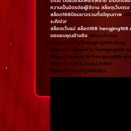
ระดับ ตั้งแต่เกมที่หลากหลาย ระบบที่ปล
ความเป็นมิตรต่อผู้ใช้งาน สล็อตเว็บตร
สล็อต168ป้อมอาจรวมทั้งมีคุณภาพ
สล็
ระทึกใจ!
สล็อตเว็บแม่ สล็อต168 hengjing168.
ขอขอบคุณอ้างอิง
สล็อตเว็บตรง
https://bit.ly/hengjing168-shop
https://rebrand.ly/hengjing168-s
https://wow.in.th/hengjing168-sh
https://cutt.ly/meLLXdN0
https://t.co/FEysDiHAzZ