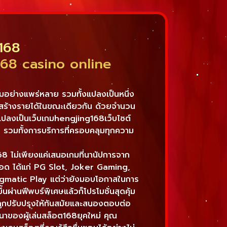
168
 68 casino online
ยมอย่างแพร่หลาย รวมทั้งแปลงเป็นหนึ่ง
ะก็สร้างรายได้ในขณะเดียวกัน ด้วยจำนวน
 ได้แปลงเป็นเว็บเกมhengjing168เว็บไซต์
ัย รวมทั้งการบริการที่ครอบคลุมทุกความ
8 ไม่เพียงแค่เสนอเกมที่นานัปการจาก
ยอด ได้แก่ PG Slot, Joker Gaming,
agmatic Play แต่ว่ายังมอบโอกาสในการ
ขึ้นผ่านฟีพบร์พิเศษแล้วก็โปรโมชั่นสุดคุ้ม
ถูกปรับปรุงให้ทันสมัยและสนองตอบต่อ
าของผู้เล่นสล็อต168ยุคใหม่ คุณ