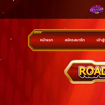
หน้าแรก
สมัครสมาชิก
เข้าส