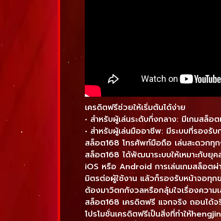
เครดิตฟรีช่วยให้เริ่มต้นได้ง่าย
• สำหรับผู้เล่นระดับกึ่งกลาง: มีเกมสล็
• สำหรับผู้เล่นมืออาชีพ: มีระบบที่รองรั
สล็อต168 โทรศัพท์มือถือ เล่นสะดวกทุ
สล็อต168 ได้พัฒนาระบบให้เหมาะกับยุคสมั
iOS หรือ Android การเล่นเกมสล็อตผ่า
มิตรต่อผู้ใช้งาน แล้วก็รองรับหน้าจอทุก
ต้องมาวิตกกังวลหรือกลุ้มใจเรื่องควา
สล็อต168 เครดิตฟรี แจกจริง ถอนได้จร
โปรโมชั่นเครดิตฟรีเป็นสิ่งที่ทำให้hengji