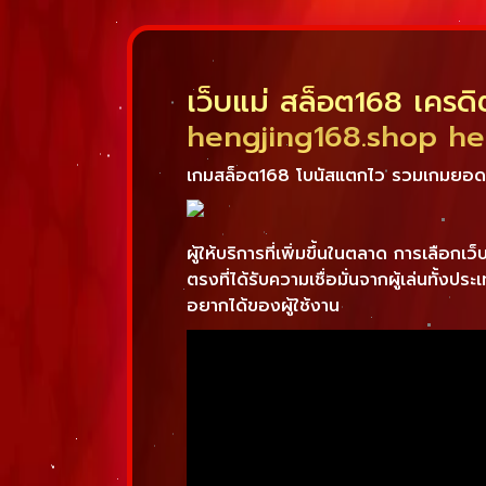
เว็บแม่ สล็อต168 เคร
hengjing168.shop hen
เกมสล็อต168 โบนัสแตกไว รวมเกมยอดฮ
ผู้ให้บริการที่เพิ่มขึ้นในตลาด การเลือก
ตรงที่ได้รับความเชื่อมั่นจากผู้เล่นทั
อยากได้ของผู้ใช้งาน