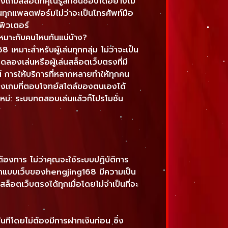
งเกมสล็อตที่คุณรู้สึกชื่นชอบได้อย่างไม่
นทุกแพลตฟอร์มไม่ว่าจะเป็นโทรศัพท์มือ
พิวเตอร์
หมาะกับคนไหนกันแน่บ้าง?
เหมาะสำหรับผู้เล่นทุกกลุ่ม ไม่ว่าจะเป็น
นทดลองเล่นหรือผู้เล่นสล็อตเว็บตรงที่มี
 การให้บริการที่หลากหลายทำให้ทุกคน
ถึงเกมที่ตอบโจทย์สไตล์ของตนเองได้
ใหม่: ระบบทดสอบเล่นแล้วก็โปรโมชั่น
ต้องการ ไม่ว่าคุณจะใช้ระบบปฏิบัติการ
ออกแบบเว็บของhengjing168 มีความเป็น
ล็อตเว็บตรงได้ทุกเมื่อโดยไม่จำเป็นที่จะ
ทันทีโดยไม่ต้องมีการฝากเงินก่อน ซึ่ง