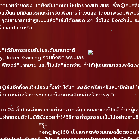
ากมายก่ายกอง แต่ยังอัปเดตเกมใหม่อย่างสม่ำเสมอ เพื่อผู้เล่นสล็
วนเป็นเกมที่มีสมรรถนะสำหรับเพื่อการทำเงินสูง โดยมาพร้อมฟีพบร
ุณสามารถเข้าสู่ระบบแล้วก็เล่นได้ตลอด 24 ชั่วโมง ยิ่งกว่านั้น 
ร็วและปลอดภัย
ี่ได้รับการยอมรับในระดับนานาชาติ
ay, Joker Gaming รวมทั้งอีกเพียบเลย
ฟีเจอร์ที่มากมาย และก็โบนัสที่แตกง่าย ทำให้ผู้เล่นสามารถเพลิ
ับผู้เล่นอีกทั้งคนใหม่รวมทั้งเก่า ได้แก่ เครดิตฟรีสำหรับสมาชิกใ
ิ่มช่องทางสำหรับการชนะและก็ลดการเสี่ยงสำหรับการพนัน
ด 24 ชั่วโมงผ่านหนทางต่างๆอาทิเช่น แชทสดและก็ไลน์ ทำให้ผู้
บฝากถอนอัตโนมัติยังช่วยทำให้วิธีการทำธุรกรรมเป็นไปอย่างราบรื
สรุป
hengjing168 เป็นแพลตฟอร์มเกมสล็อตออนไลน์