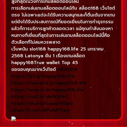
สูงที่สุดในวงการเกมสล็อตออนไลน์
การเลือกเล่นเกมสล็อตออนไลน์กับ สล็อต168 เว็บไซต์
ตรง ไม่เฉพาะแต่จะได้รับความสนุกและก็ตื่นเต้นจากเกม
แต่ยังได้รับประสบการณ์ที่ยอดเยี่ยมในการทำธุรกรรม
แล้วก็การบริการลูกค้าตลอดเวลา แม้คุณกำลังมองหา
หนทางที่เยี่ยมที่สุดในการเล่นเกมสล็อตออนไลน์นี้คือ
ตัวเลือกที่ไม่สมควรพลาด
เว็บพนัน slot168 happy168.life 25 มกราคม
2568 Latonya ยืน 1 เรื่องเกมสล็อต
happy168True wallet Top 45
ขอขอบคุณมากเว็ปไซต์
สล็อต168
https://bit.ly/happy168-life
https://rebrand.ly/happy168-life
https://wow.in.th/happy168-life
https://cutt.ly/de9EErkC
https://shorturl.asia/n0piu
https://t.co/v8PLtM7Sag