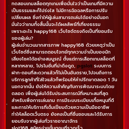
ทดสอบเกมสล็อตทุกเกมเพื่อมั่นใจว่าเป็นเกมที่มีความ
เป็นธรรมและก็โปร่งใส ไม่มีการฉ้อฉลหรือการปรับ
เปลี่ยนผล ซึ่งทำให้ผู้เล่นสามารถเล่นได้อย่างมั่นอก
มั่นใจว่าเกมทั้งสิ้นนั้นจะได้ผลลัพธ์ที่เที่ยงธรรม
เพราะอะไร happy168 เว็บไซต์ตรงถึงเป็นที่ยอมรับ
ของผู้เล่น?
ผู้เล่นจำนวนมากสารภาพ happy168 ด้วยเหตุว่าเป็น
เว็บไซต์ซึ่งสามารถตอบโจทย์ทุกความจำเป็นของนัก
เสี่ยงโชคได้อย่างสมบูรณ์ ตั้งแต่การเลือกเกมสล็อตที่
หลากหลาย, โปรโมชั่นที่น่าดึงดูด,
pgslot
ระบบการ
ฝาก-ถอนที่สะดวกแล้วก็ไม่เป็นอันตราย,ไปจนถึงการ
บริการลูกค้าที่ใส่ใจแล้วก็พร้อมให้คำปรึกษาตลอด 1 วัน
นอกจากนั้น ยังให้ความสำคัญกับการพัฒนาระบบโดย
ตลอด เพื่อผู้เล่นได้รับประสบการณ์ที่เหมาะสมที่สุด
สำหรับเพื่อการเล่นเกม การมีระบบระเบียบเกื้อหนุนที่ดี
และการให้บริการที่เต็มเปี่ยมด้วยความเป็นมืออาชีพ
ทำให้สล็อตเว็บตรง ยังคงเป็นที่ชื่นชอบและได้รับการ
ยอมรับจากผู้เล่นทั่วราชอาณาจักร
slot168 สมัครง่ายขั้นตอนที่รวดเร็ว