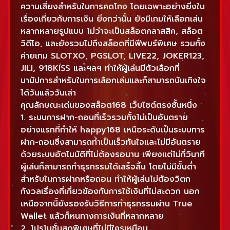
ความเสี่ยงสำหรับในการคดโกง โดยเฉพาะอย่างยิ่งใน
เรื่องเกี่ยวกับการเงิน ยิ่งกว่านั้น ยังมีเกมให้เลือกเล่น
หลากหลายรูปแบบ ไม่ว่าจะเป็นสล็อตคลาสสิค, สล็อต
วิดีโอ, และยังรวมไปถึงสล็อตที่มีฟีพบร์พิเศษ รวมทั้ง
ค่ายเกม SLOTXO, PGSLOT, LIVE22, JOKER123,
JILI, 918KISS และฯลฯ ทำให้ผู้เล่นมีตัวเลือกที่
นานัปการสำหรับในการเลือกเล่นและก็สามารถบันเทิงใจ
ได้วันแล้ววันเล่า
คุณลักษณะเด่นของสล็อต168 เว็บไซต์ตรงชั้นหนึ่ง
1. ระบบการฝาก-ถอนที่เร็วรวมทั้งไม่เป็นอันตราย
อย่างแรกที่ทำให้ happy168 เหนือระดับเป็นระบบการ
ฝาก-ถอนซึ่งสามารถทำเป็นเร็วทันใจและไม่มีอันตราย
ด้วยระบบอัตโนมัติที่ไม่ต้องรอนาน เพียงแต่ไม่กี่วินาที
ผู้เล่นก็สามารถทำธุรกรรมได้เสร็จสิ้น โดยไม่มีขั้นต่ำ
สำหรับในการฝากหรือถอน ทำให้ผู้เล่นไม่ต้องวิตก
กังวลเรื่องที่เกี่ยวข้องกับการใช้เงินที่ไม่สะดวก นอก
เหนือจากนี้ยังรองรับวิธีการทำธุรกรรมผ่าน True
Wallet แล้วก็หนทางการเงินที่หลากหลาย
2. โปรโมชั่นสุดพิเศษที่ไม่มีใครเหมือน