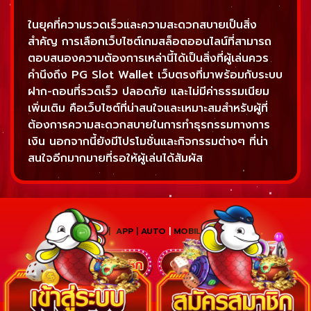
ในยุคที่ความรวดเร็วและความสะดวกสบายเป็นสิ่ง
สำคัญ การเลือกเว็บไซต์เกมสล็อตออนไลน์ที่สามารถ
ตอบสนองความต้องการเหล่านี้ได้เป็นสิ่งที่ผู้เล่นควร
คำนึงถึง PG Slot Wallet เว็บตรงที่มาพร้อมกับระบบ
ฝาก-ถอนที่รวดเร็ว ปลอดภัย และไม่มีค่าธรรมเนียม
เพิ่มเติม คือเว็บไซต์ที่น่าสนใจและเหมาะสมสำหรับผู้ที่
ต้องการความสะดวกสบายในการทำธุรกรรมทางการ
เงิน นอกจากนี้ยังมีโปรโมชั่นและกิจกรรมต่างๆ ที่น่า
สนใจอีกมากมายที่รอให้ผู้เล่นได้สัมผัส
โปรโมชั่น
|
APP
|
AUTO
|
MOBILE
|
DEMO