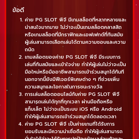
ข้อดี
ค่าย PG SLOT พีจี มีเกมสล็อตที่หลากหลายและ
น่าสนใจมากมาย ไม่ว่าจะเป็นเกมสล็อตคลาสสิก
หรือเกมสล็อตที่มีกราฟิกและเอฟเฟกต์ที่ทันสมัย
ผู้เล่นสามารถเลือกเล่นได้ตามความชอบและความ
ถนัด
เกมสล็อตของค่าย PG SLOT พีจี มีระบบการ
เล่นที่ทันสมัยและเข้าใจง่าย ทำให้ผู้เล่นไม่ว่าจะเป็น
มือใหม่หรือมืออาชีพสามารถเข้าร่วมสนุกได้ทันที
นอกจากนี้ยังมีฟีเจอร์พิเศษต่าง ๆ ที่ช่วยเพิ่ม
ความสนุกและโอกาสในการชนะรางวัล
การเล่นสล็อตออนไลน์กับค่าย PG SLOT พีจี
สามารถเล่นได้ทุกที่ทุกเวลา ผ่านมือถือหรือ
แท็บเล็ต ไม่ว่าจะเป็นระบบ iOS หรือ Android
ทำให้ผู้เล่นสามารถเข้าร่วมสนุกได้ตลอดเวลา
ค่าย PG SLOT พีจี เป็นค่ายเกมที่ได้รับการ
ยอมรับและมีความน่าเชื่อถือ ทำให้ผู้เล่นสามารถ