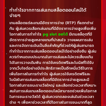
ทำกำไรจากการเล่นเกมสล็อตออนไลน์ได้
ง่ายๆ
เกมสล็อตแต่ละเกมมีอัตราการจ่าย (RTP) ที่แตกต่าง
กัน ผู้เล่นควรเลือกเล่นเกมที่มีอัตราการจ่ายสูงเพื่อเพิ่ม
โอกาสในการทำกำไร
pg slot ออโต้
มีเกมสล็อตที่มี
อัตราการจ่ายสูงหลายเกมที่น่าสนใจ วางแผนการเล่น
และการจัดการเงินเป็นสิ่งสำคัญที่ช่วยให้ผู้เล่นสามารถ
ทำกำไรจากการเล่นสล็อตออนไลน์ได้อย่างยั่งยืน ผู้เล่น
ควรกำหนดงบประมาณในการเล่นและไม่ควรเสี่ยงเกิน
ไปในการวางเดิมพัน การใช้เครดิตฟรีและโบนัสที่ได้รับ
จากเว็บไซต์อย่างมีประสิทธิภาพเป็นอีกหนึ่งวิธีในการ
เพิ่มโอกาสในการทำกำไร ผู้เล่นควรใช้เครดิตฟรีและ
โบนัสในการเล่นเกมสล็อตที่มีอัตราการจ่ายสูงและมี
โอกาสในการชนะรางวัลใหญ่ และเลือกช่วงเวลาที่เหมาะ
สมในการเล่นเกมสล็อตออนไลน์สามารถช่วยเพิ่มโอกาส
ในการชนะรางวัลได้ ผู้เล่นควรทดลองเล่นในช่วงเวลา
ต่าง ๆ เพื่อหาช่วงเวลาที่มีโอกาสในการชนะมากที่สุด