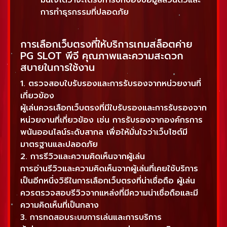
มั่นใจได้ว่าจะได้รับการปกป้องข้อมูลส่วนตัวและ
การทำธุรกรรมที่ปลอดภัย
การเลือกเว็บตรงที่ให้บริการเกมสล็อตค่าย
PG SLOT พีจี คุณภาพและความสะดวก
สบายในการใช้งาน
1. ตรวจสอบใบรับรองและการรับรองจากหน่วยงานที่
เกี่ยวข้อง
ผู้เล่นควรเลือกเว็บตรงที่มีใบรับรองและการรับรองจาก
หน่วยงานที่เกี่ยวข้อง เช่น การรับรองจากองค์กรการ
พนันออนไลน์ระดับสากล เพื่อให้มั่นใจว่าเว็บไซต์มี
มาตรฐานและปลอดภัย
2. การรีวิวและความคิดเห็นจากผู้เล่น
การอ่านรีวิวและความคิดเห็นจากผู้เล่นที่เคยใช้บริการ
เป็นอีกหนึ่งวิธีในการเลือกเว็บตรงที่น่าเชื่อถือ ผู้เล่น
ควรตรวจสอบรีวิวจากแหล่งที่มีความน่าเชื่อถือและมี
ความคิดเห็นที่เป็นกลาง
3. การทดสอบระบบการเล่นและการบริการ