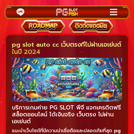
pg slot auto cc เว็บตรงที่ไม่ผ่านเอเย่นต์
ในปี 2024
บริการเกมค่าย PG SLOT พีจี แจกเครดิตฟรี
สล็อตออนไลน์ ได้เงินจริง เว็บตรง ไม่ผ่าน
เอเย่นต์
แนะนำเว็บไซต์ที่มีความน่าเชื่อถือและปลอดภัยที่สุด
pg