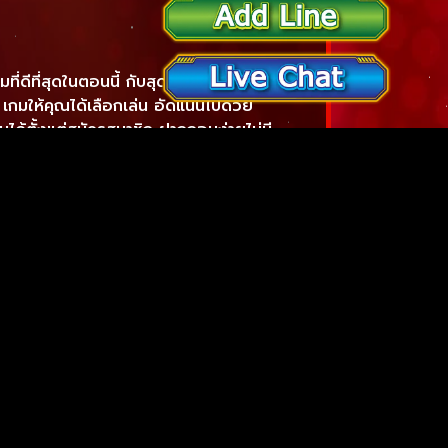
ี่ดีที่สุดในตอนนี้ กับสุดยอดเว็บตรงไม่
เกมให้คุณได้เลือกเล่น อัดแน่นไปด้วย
บได้ตั้งแต่สมัครสมาชิก ฝากถอนง่ายไม่มี
ราะแตกง่ายได้เงินจริงแน่นอน สมัคร
ตออนไลน์แทบทุกเกมในตอนนี้ก็ว่าได้ ระบบ
ก ๆ เลยล่ะครับ ผมเป็นคนหนึ่งที่ใช้ออ
ลายคนอาจจะยังไม่กล้าใช้ แต่บอกเลยว่า
ิครับ คุณเคยสังเกตไหมครับว่า เวลาที่เรา
านเลยครับ สปินปุ๊บหยุดปั๊บ ประหยัด
ธิขนาดนั้น การกดสปินผิดพลาดอาจจะ