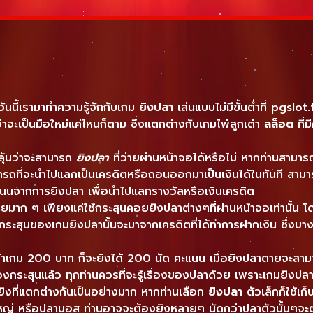
ันนี้เรามาทำความรู้จักกับเกม
ยิงปลา
เล่นแบบไม่มีขั้นต่ำที่ pgslot
ว่าจะเป็นมือใหม่แค่ไหนก็ตาม ซึ่งแตกต่างกับเกมไพ่ลูกเต๋า
สล็อต
ที่
ุ้นว่าจะสามารถ
ยิงปลา
ที่ว่ายผ่านหน้าจอได้หรือไม่ หากท่านสามารถ
มารถที่จะนำไปแลกเป็นเครดิตหรือถอนออกมาเป็นเงินได้ในทันที สาม
นนจากการยิงปลา เพื่อนำไปแลกรางวัลหรือเงินเครดิต
ง่ายมาก ๆ เพียงแค่ใช้กระสุนคอยยิงปลาต่างๆที่ผ่านหน้าจอเท่านั้น 
น กระสุนของเกมยิงปลานั้นจะมาจากเครดิตที่ได้ทำการฝากเงิน ซึ่งบา
้าเกม 200 บาท ก็จะยิงได้ 200 นัด คะแนน เมื่อยิงปลาตายจะสามาร
กระสุนแล้ว ทุกท่านควรที่จะรู้เรื่องของปลาด้วย เพราะเกมยิงปล
งที่แตกต่างกันเป็นอย่างมาก หากท่านเลือก
ยิงปลา
ตัวเล็กก็ใช้เก
าง ใหญ่ หรือปลาบอส ท่านอาจจะต้องยิงหลายๆ นัดกว่าปลาตัวนั้นๆจ