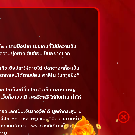
.fish
เกมยิงปลา
เป็นเกมที่ไม่มีความซับ
มีความยุ่งยาก ซับซ้อนเป็นอย่างมาก
ที่จะยิงปลาให้ตายได้ ปลาต่างๆก็จะเป็น
ารถหาเล่นได้ตามบ่อน
คาสิโน
ในการยิงก็
โดยปลาก็จะมีทั้งปลาตัวเล็ก กลาง ใหญ่
งเว็บก็อาจจะมี
เครดิตฟรี
ให้กับท่าน ทำให้
ถแลกเป็นเงินรางวัลได้ มูลค่ากระสุน x
ามีปลาหลากหลายรูปแบบที่มีความยากง่าย
็บคะแนนได้ง่าย เพราะยิงทีเดียวก็จะตาย
ะตาย