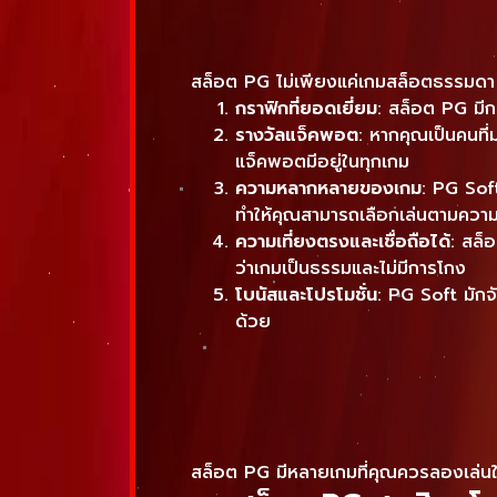
สล็อต PG ไม่เพียงแค่เกมสล็อตธรรมดา แ
กราฟิกที่ยอดเยี่ยม
: สล็อต PG มี
รางวัลแจ็คพอต
: หากคุณเป็นคนที
แจ็คพอตมีอยู่ในทุกเกม
ความหลากหลายของเกม
: PG Sof
ทำให้คุณสามารถเลือกเล่นตามควา
ความเที่ยงตรงและเชื่อถือได้
: สล็
ว่าเกมเป็นธรรมและไม่มีการโกง
โบนัสและโปรโมชั่น
: PG Soft มักจั
ด้วย
สล็อต PG มีหลายเกมที่คุณควรลองเล่นใน