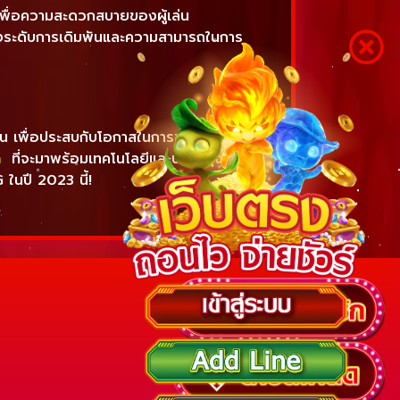
พื่อความสะดวกสบายของผู้เล่น
่งระดับการเดิมพันและความสามารถในการ
่น เพื่อประสบกับโอกาสในการชนะเงิน
ก
ที่จะมาพร้อมเทคโนโลยีและปรับปรุง
 ในปี 2023 นี้!