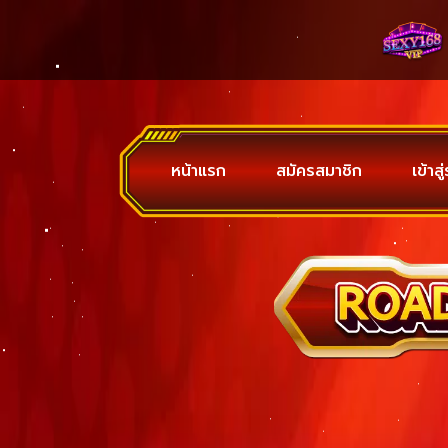
หน้าแรก
สมัครสมาชิก
เข้าส