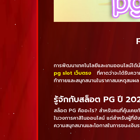
p
การพัฒนาเทคโนโลยีและเกมออนไลน์ได้น
pg slot เว็บตรง
ที่คาดว่าจะได้รับควา
ท้าทายและสนุกสนานในราคาสมเหตุสมผล มา
รู้จักกับสล็อต PG ปี 20
สล็อต PG คืออะไร? สำหรับคนที่คุ้นเคยก
ในวงการคาสิโนออนไลน์ แต่สำหรับผู้ที่ย
ความสนุกสนานและโอกาสในการชนะเงินร