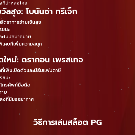
งที่น่าหลงไหล
วัลสูง: โบนันซ่า ทรีเจ็ก
มีอัตราการจ่ายเงินสูง
ารชนะ
และโบนัสมากมาย
ิเศษที่เพิ่มความสนุก
าดใหม่: ดรากอน เพรสเทจ
่เพิ่งเปิดตัวและมีธีมแฟนตาซี
ารชนะ
โทรศัพท์มือถือ
าทาย
ลงที่มีบรรยากาศ
วิธีการเล่นสล็อต PG