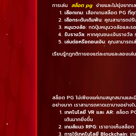
การเล่น
สล็อต pg
ง่ายและไม่ยุ่งยากเลย
เลือกเกม
: เลือกเกมสล็อต PG ที่ค
เลือกระดับเดิมพัน
: คุณสามารถปรั
หมุนวงล้อ
: กดปุ่มหมุนวงล้อและรอ
รับรางวัล
: หากคุณชนะเงินรางวัล 
เล่นต่อหรือถอนเงิน
: คุณสามารถเล
เรียนรู้กฎกติกาของแต่ละเกมและลองเล่นฟรี
สล็อต PG ไม่เพียงแค่เกมสนุกสนานแล
อย่างมาก เราสามารถคาดเดาบางอย่างใน
เทคโนโลยี VR และ AR
: สล็อต PG
เต้นมากยิ่งขึ้น
เกมส์แนว RPG
: เราอาจเห็นสล็อต
การใช้เทคโนโลยี Blockchain
: เ