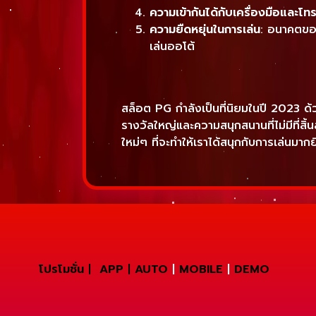
ความเข้ากันได้กับเครื่องมือและโทร
ความยืดหยุ่นในการเล่น
: อนาคตของ
เล่นออโต้
สล็อต PG กำลังเป็นที่นิยมในปี 2023 ด
รางวัลใหญ่และความสนุกสนานที่ไม่มีที่
ใหม่ๆ ที่จะทำให้เราได้สนุกกับการเล่นมาก
โปรโมชั่น
|
APP
|
AUTO
|
MOBILE
|
DEMO