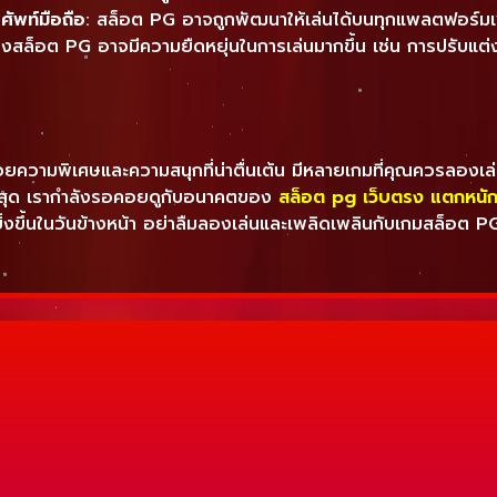
ศัพท์มือถือ
: สล็อต PG อาจถูกพัฒนาให้เล่นได้บนทุกแพลตฟอร์มเ
สล็อต PG อาจมีความยืดหยุ่นในการเล่นมากขึ้น เช่น การปรับแต
้วยความพิเศษและความสนุกที่น่าตื่นเต้น มีหลายเกมที่คุณควรลองเล
สิ้นสุด เรากำลังรอคอยดูกับอนาคตของ
สล็อต pg เว็บตรง แตกหนั
ยิ่งขึ้นในวันข้างหน้า อย่าลืมลองเล่นและเพลิดเพลินกับเกมสล็อต PG