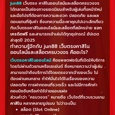
jun88
เว็บตรง คาสิโนออนไลน์และสล็อตครบวงจร
ได้กลายเป็นช่องทางยอดนิยมสำหรับผู้เล่นทั้งหน้าใหม่
และมือโปรที่ต้องการความสะดวก ปลอดภัย และผล
ตอบแทนที่คุ้มค่า ซึ่งบทความนี้จะพาคุณไปเจาะลึกเกี่ยว
กับเว็บตรงคาสิโนออนไลน์และสล็อตที่สมัครง่าย
แจก
เครดิตฟรี
และสามารถเข้าเล่นได้ทุกอุปกรณ์ อัปเดต
ล่าสุดปี 2025
ทำความรู้จักกับ jun88 เว็บตรงคาสิโน
ออนไลน์และสล็อตครบวงจร คืออะไร?
เว็บตรงคาสิโนออนไลน์
คือแพลตฟอร์มที่เปิดให้บริการ
โดยไม่ผ่านตัวแทนหรือเอเย่นต์ ซึ่งหมายความว่าผู้เล่น
สามารถเข้าถึงบริการได้โดยตรงจากเจ้าของเว็บ ไม่
ต้องผ่านคนกลาง ทำให้มั่นใจได้ในเรื่องของความ
ปลอดภัย การฝากถอนที่รวดเร็ว และไม่มีการหักค่า
คอมมิชชันหรือค่าใช้จ่ายแอบแฝง
ส่วนคำว่า “ครบวงจร” หมายถึง เว็บไซต์ที่รวบรวมเกม
คาสิโน
หลากหลายรูปแบบ ไม่ว่าจะเป็น:
สล็อต (Slot Online)