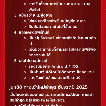
รองรับทั้งธนาคารในประเทศ และ True
Wallet
สมัครง่าย ไม่ยุ่งยาก
ใช้แค่เบอร์โทรศัพท์และบัญชีธนาคาร
ยืนยันตัวตนภายในไม่กี่ขั้นตอน
แจกเครดิตฟรีทันที
มีโปรโมชั่นรองรับทั้งสมาชิกใหม่และสมาชิก
เก่า
ไม่ต้องฝากก่อนก็สามารถรับเครดิตฟรีเพื่อ
ทดลองเล่นได้
เล่นได้ทุกอุปกรณ์
รองรับมือถือ Android / iOS
เล่นผ่านเว็บได้โดยไม่ต้องดาวน์โหลดแอป
รองรับแท็บเล็ตและคอมพิวเตอร์
jun88 ทางเข้าใหม่ล่าสุด อัปเดตปี 2025
เว็บไซต์พนันออนไลน์คุณภาพจะมีการอัปเดต
ทางเข้า
ใหม่ล่าสุด
อยู่เสมอ เพื่อให้แน่ใจว่า: