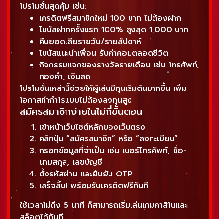
โปรโมชั่นสุดคุ้ม เช่น:
เครดิตฟรีสมาชิกใหม่ 100 บาท ไม่ต้องฝาก
โบนัสฝากครั้งแรก 100% สูงสุด 1,000 บาท
คืนยอดเสียรายวัน/รายสัปดาห์
โบนัสแนะนำเพื่อน รับค่าคอมตลอดชีวิต
กิจกรรมแจกของรางวัลรายเดือน เช่น โทรศัพท์,
ทองคำ, เงินสด
โปรโมชั่นเหล่านี้ช่วยให้ผู้เล่นมีทุนเริ่มต้นมากขึ้น เพิ่ม
โอกาสทำกำไรแบบไม่ต้องลงทุนสูง
สมัครสมาชิกง่ายในไม่กี่ขั้นตอน
เข้าหน้าเว็บไซต์หลักของเว็บตรง
คลิกปุ่ม “สมัครสมาชิก” หรือ “ลงทะเบียน”
กรอกข้อมูลที่จำเป็น เช่น เบอร์โทรศัพท์, ชื่อ-
นามสกุล, เลขบัญชี
ตั้งรหัสผ่าน และยืนยัน OTP
เสร็จสิ้น! พร้อมรับเครดิตฟรีทันที
ใช้เวลาไม่ถึง 5 นาที ก็สามารถเริ่มเล่นเกมคาสิโนและ
สล็อตได้ทันที