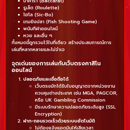
บาคาร่า (Baccarat)
รูเล็ต (Roulette)
ไฮโล (Sic-Bo)
เกมยิงปลา (Fish Shooting Game)
พนันกีฬาออนไลน์
หวย และอื่น ๆ
ทั้งหมดนี้ถูกรวมไว้ในที่เดียว สร้างประสบการณ์การ
เล่นที่หลากหลายและไม่จำเจ
จุดเด่นของการเล่นกับเว็บตรงคาสิโน
ออนไลน์
ปลอดภัยและเชื่อถือได้
เว็บตรงมักได้รับใบอนุญาตจากหน่วยงาน
ควบคุมต่างประเทศ เช่น MGA, PAGCOR,
หรือ UK Gambling Commission
มีระบบรักษาความปลอดภัยระดับสูง (SSL
Encryption)
ฝาก-ถอนรวดเร็วด้วยระบบอัตโนมัติ
ไม่ต้องแจ้งแอดมินให้เสียเวลา