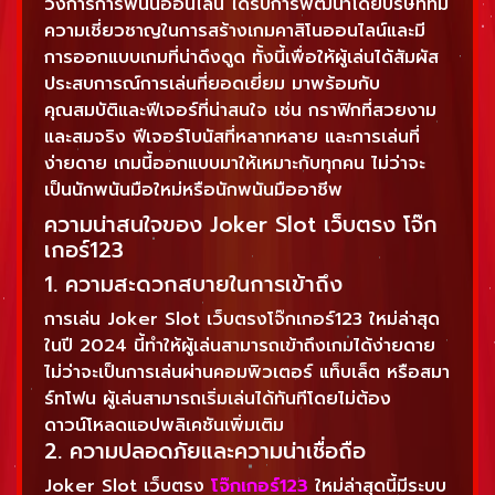
วงการการพนันออนไลน์ ได้รับการพัฒนาโดยบริษัทที่มี
ความเชี่ยวชาญในการสร้างเกมคาสิโนออนไลน์และมี
การออกแบบเกมที่น่าดึงดูด ทั้งนี้เพื่อให้ผู้เล่นได้สัมผัส
ประสบการณ์การเล่นที่ยอดเยี่ยม มาพร้อมกับ
คุณสมบัติและฟีเจอร์ที่น่าสนใจ เช่น กราฟิกที่สวยงาม
และสมจริง ฟีเจอร์โบนัสที่หลากหลาย และการเล่นที่
ง่ายดาย เกมนี้ออกแบบมาให้เหมาะกับทุกคน ไม่ว่าจะ
เป็นนักพนันมือใหม่หรือนักพนันมืออาชีพ
ความน่าสนใจของ Joker Slot เว็บตรง โจ๊ก
เกอร์123
1. ความสะดวกสบายในการเข้าถึง
การเล่น Joker Slot เว็บตรงโจ๊กเกอร์123 ใหม่ล่าสุด
ในปี 2024 นี้ทำให้ผู้เล่นสามารถเข้าถึงเกมได้ง่ายดาย
ไม่ว่าจะเป็นการเล่นผ่านคอมพิวเตอร์ แท็บเล็ต หรือสมา
ร์ทโฟน ผู้เล่นสามารถเริ่มเล่นได้ทันทีโดยไม่ต้อง
ดาวน์โหลดแอปพลิเคชันเพิ่มเติม
2. ความปลอดภัยและความน่าเชื่อถือ
Joker Slot เว็บตรง
โจ๊กเกอร์123
ใหม่ล่าสุดนี้มีระบบ