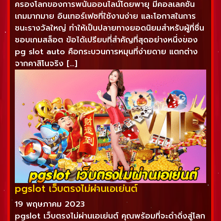
ครองโลกของการพนันออนไลน์โดยพายุ มีคอลเลคชัน
เกมมากมาย อินเทอร์เฟซที่ใช้งานง่าย และโอกาสในการ
ชนะรางวัลใหญ่ ทำให้เป็นปลายทางยอดนิยมสำหรับผู้ที่ชื่น
ชอบเกมสล็อต ข้อได้เปรียบที่สำคัญที่สุดอย่างหนึ่งของ
pg slot auto คือกระบวนการหมุนที่ง่ายดาย แตกต่าง
จากคาสิโนจริง […]
pgslot เว็บตรงไม่ผ่านเอเย่นต์
19 พฤษภาคม 2023
pgslot เว็บตรงไม่ผ่านเอเย่นต์ คุณพร้อมที่จะดำดิ่งสู่โลก