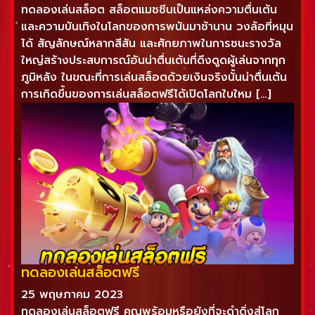
ทดลองเล่นสล็อต สล็อตแมชชีนเป็นแหล่งความตื่นเต้น
และความบันเทิงในโลกของการพนันมาช้านาน วงล้อที่หมุน
ได้ สัญลักษณ์หลากสีสัน และศักยภาพในการชนะรางวัล
ใหญ่สร้างประสบการณ์อันน่าตื่นเต้นที่ดึงดูดผู้เล่นจากทุก
ภูมิหลัง ในขณะที่การเล่นสล็อตด้วยเงินจริงนั้นน่าตื่นเต้น
การเกิดขึ้นของการเล่นสล็อตฟรีได้เปิดโลกใบใหม […]
ทดลองเล่นสล็อตฟรี
25 พฤษภาคม 2023
ทดลองเล่นสล็อตฟรี คุณพร้อมหรือยังที่จะดำดิ่งสู่โลก