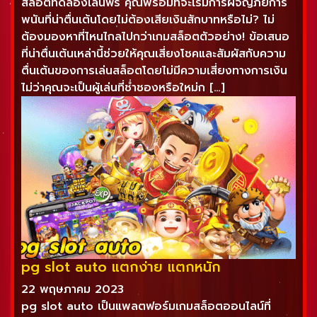
สล็อตทดลองเล่นฟรี คุณพร้อมที่จะเริ่มการผจญภัยการ
พนันที่น่าตื่นเต้นโดยไม่ต้องเสียเงินสักบาทหรือไม่? ไม่
ต้องมองหาที่ไหนไกลไปกว่าเกมสล็อตตัวอย่าง! ข้อเสนอ
ที่น่าตื่นเต้นเหล่านี้ช่วยให้คุณเสี่ยงโชคและสัมผัสกับความ
ตื่นเต้นของการเล่นสล็อตโดยไม่มีความเสี่ยงทางการเงิน
ไม่ว่าคุณจะเป็นผู้เล่นที่ช่ำชองหรือใหม่ก […]
pg slot auto แตกง่าย แตกหนัก
22 พฤษภาคม 2023
pg slot auto เป็นแพลตฟอร์มเกมสล็อตออนไลน์ที่