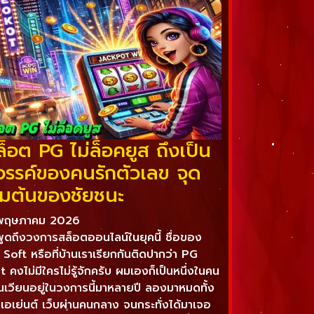
ล็อต PG ไม่ล็อคยูส ถึงเป็น
วรรค์ของคนรักตัวเลข จุด
ิ่มต้นของชัยชนะ
พฤษภาคม 2026
พูดถึงวงการสล็อตออนไลน์ในยุคนี้ ชื่อของ
Soft หรือที่บ้านเราเรียกกันติดปากว่า PG
t คงไม่มีใครไม่รู้จักครับ ผมเองก็เป็นหนึ่งในคน
วนเวียนอยู่ในวงการนี้มาหลายปี ลองมาหมดทั้ง
บเอเย่นต์ เว็บผ่านคนกลาง จนกระทั่งได้มาเจอ