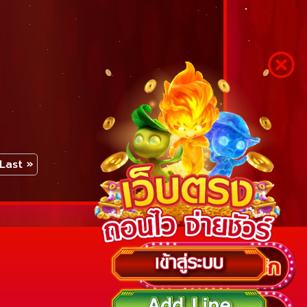
Last »