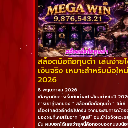
สล็อตมือถือทุนต่ำ เล่นง่ายไ
เงินจริง เหมาะสำหรับมือใหม
2026
8 พฤษภาคม 2026
เมื่อพูดถึงการเริ่มต้นทำอะไรสักอย่างในปี 20
การเข้าสู่โลกของ ” สล็อตมือถือทุนต่ำ ” ไม่ใช่
เรื่องไกลตัวอีกต่อไปครับ จากประสบการณ์ตร
ของผมที่เคยเริ่มจาก “ศูนย์” จนเข้าใจจังหวะ
มัน ผมบอกได้เลยว่ายุคนี้คือทองของคนงบน้