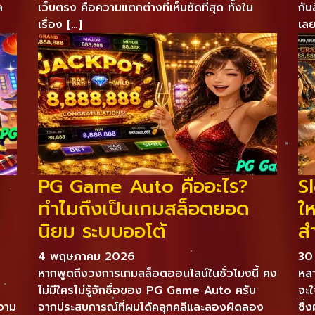
ล
เว็บตรง คือความแตกต่างที่เห็นชัดที่สุด ทั้งใน
กับ
เรื่อง […]
เลย
PG Game Auto คืออะไร?
S
ทำไมถึงเป็นเกมสล็อตยอด
ให
นิยม ระบบออโต้
ส
4 พฤษภาคม 2026
30
หากพูดถึงวงการเกมสล็อตออนไลน์ในชั่วโมงนี้ คง
หลา
ไม่มีใครไม่รู้จักชื่อของ PG Game Auto ครับ
จะใ
ความ
จากประสบการณ์ที่ผมได้คลุกคลีและลองผิดลอง
ซึ่