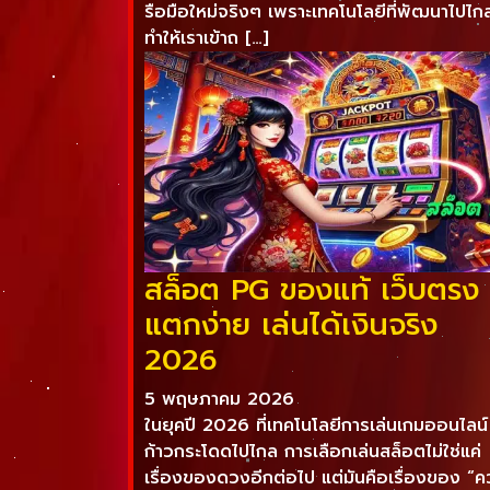
รือมือใหม่จริงๆ เพราะเทคโนโลยีที่พัฒนาไปไก
ทำให้เราเข้าถ […]
สล็อต PG ของแท้ เว็บตรง
แตกง่าย เล่นได้เงินจริง
2026
5 พฤษภาคม 2026
ในยุคปี 2026 ที่เทคโนโลยีการเล่นเกมออนไลน์
ก้าวกระโดดไปไกล การเลือกเล่นสล็อตไม่ใช่แค่
เรื่องของดวงอีกต่อไป แต่มันคือเรื่องของ “