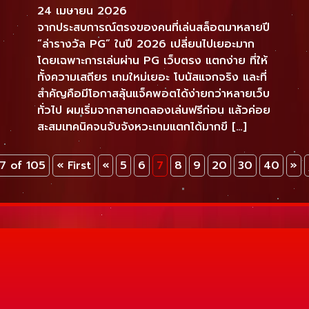
24 เมษายน 2026
จากประสบการณ์ตรงของคนที่เล่นสล็อตมาหลายปี
“ล่ารางวัล PG” ในปี 2026 เปลี่ยนไปเยอะมาก
โดยเฉพาะการเล่นผ่าน PG เว็บตรง แตกง่าย ที่ให้
ทั้งความเสถียร เกมใหม่เยอะ โบนัสแจกจริง และที่
สำคัญคือมีโอกาสลุ้นแจ็คพอตได้ง่ายกว่าหลายเว็บ
ทั่วไป ผมเริ่มจากสายทดลองเล่นฟรีก่อน แล้วค่อย
สะสมเทคนิคจนจับจังหวะเกมแตกได้มากขึ […]
7 of 105
« First
«
5
6
7
8
9
20
30
40
»