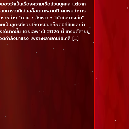
มองว่าเป็นเรื่องความเชื่อส่วนบุคคล แต่จาก
สบการณ์ที่เล่นสล็อตมาหลายปี ผมพบว่าการ
ระหว่าง “ดวง + จังหวะ + วินัยในการเล่น”
ยเป็นสูตรที่ช่วยให้การปั่นสล็อตมีสีสันและทำ
รได้มากขึ้น โดยเฉพาะปี 2026 นี้ เทรนด์สายมู
อตกำลังมาแรง เพราะหลายคนใช้เคล็ […]