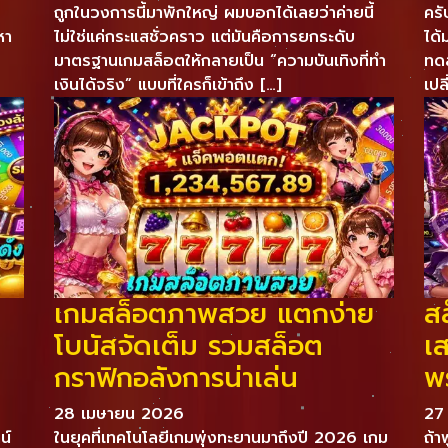
ถูกในวงการนี้มาพักใหญ่ ผมบอกได้เลยว่าค่ายนี้
ครั
หา
ไม่ใช่แค่กระแสชั่วคราว แต่มันคือการยกระดับ
ได้
มาตรฐานเกมสล็อตให้กลายเป็น “ความบันเทิงที่ทำ
ทดล
เงินได้จริง” แบบที่ใครก็เข้าถึง […]
เปล
เกมสล็อตภาพสวย แตกง่าย
ส
โบนัสจัดเต็ม รวมสล็อต
เ
กราฟิกอลังการน่าเล่น
พ
28 เมษายน 2026
27
น์
ในยุคที่เทคโนโลยีเกมพุ่งทะยานมาถึงปี 2026 เกม
ถ้า