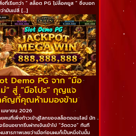
สิ่งที่เรียกว่า ” สล็อต PG ไม่ล็อคยูส ” ซึ่งบอก
ว่ามันเปลี […]
lot Demo PG จาก “มือ
ม่” สู่ “มือโปร” กุญแจ
ำคัญที่คุณห้ามมองข้าม
 เมษายน 2026
ยคนที่เพิ่งก้าวเข้าสู่โลกของสล็อตออนไลน์ มัก
จร้อนอยากรีบฝากเงินเข้าไป “วัดดวง” ทันที
งผมสารภาพเลยว่าเมื่อก่อนผมก็เป็นหนึ่งในนั้น