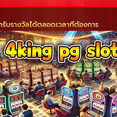
กรับรางวัลได้ตลอดเวลาที่ต้องการ