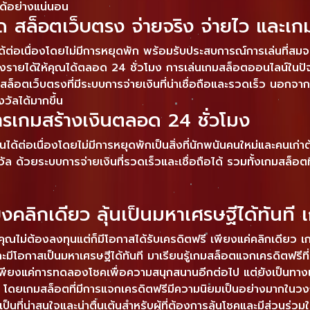
ด้อย่างแน่นอน
ยุด สล็อตเว็บตรง จ่ายจริง จ่ายไว และ
ต่อเนื่องโดยไม่มีการหยุดพัก พร้อมรับประสบการณ์การเล่นที่สมจริ
้างรายได้ให้คุณได้ตลอด 24 ชั่วโมง การเล่นเกมสล็อตออนไลน์ในปั
็อตเว็บตรงที่มีระบบการจ่ายเงินที่น่าเชื่อถือและรวดเร็ว นอกจากนี้
วัลได้มากขึ้น
รเกมสร้างเงินตลอด 24 ชั่วโมง
นได้ต่อเนื่องโดยไม่มีการหยุดพักเป็นสิ่งที่นักพนันคนใหม่และคนเก่
วัล ด้วยระบบการจ่ายเงินที่รวดเร็วและเชื่อถือได้ รวมทั้งเกมสล็อต
ียงคลิกเดียว ลุ้นเป็นมหาเศรษฐีได้ทันท
คุณไม่ต้องลงทุนแต่ก็มีโอกาสได้รับเครดิตฟรี เพียงแค่คลิกเดียว เ
คและมีโอกาสเป็นมหาเศรษฐีได้ทันที มาเรียนรู้เกมสล็อตแจกเครดิตฟรี
็นเพียงแค่การทดลองโชคเพื่อความสนุกสนานอีกต่อไป แต่ยังเป็นทางเล
้
โดยเกมสล็อตที่มีการแจกเครดิตฟรีมีความนิยมเป็นอย่างมากในวงกว้
งเป็นที่น่าสนใจและน่าตื่นเต้นสำหรับผู้ที่ต้องการลุ้นโชคและมีส่วน