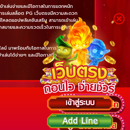
งเข้าเล่นง่ายและมีโอกาสในการแตกหนัก
ี การเล่นสล็อต PG เว็บตรงมีความสะดวก
วน์โหลดแอปพลิเคชันเสริม สามารถเข้าเล่น
สะดวกสบายและความรวดเร็วในการเล่นเกม
ไลน์ มาพร้อมกับโอกาสในการได้รับ
าเล่นได้ง่ายๆ และมีโอกาสที่จะได้รับ