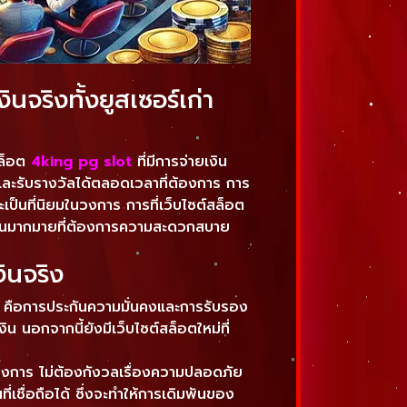
นจริงทั้งยูสเซอร์เก่า
สล็อต
4king pg slot
ที่มีการจ่ายเงิน
ะรับรางวัลได้ตลอดเวลาที่ต้องการ การ
เป็นที่นิยมในวงการ การที่เว็บไซต์สล็อต
เล่นมากมายที่ต้องการความสะดวกสบาย
ินจริง
% คือการประกันความมั่นคงและการรับรอง
ิน นอกจากนี้ยังมีเว็บไซต์สล็อตใหม่ที่
้องการ ไม่ต้องกังวลเรื่องความปลอดภัย
ื่อถือได้ ซึ่งจะทำให้การเดิมพันของ