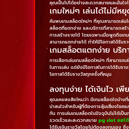
คุณเป็นไปได้อย่างสะดวกสบายและมั่นใจไ
เกมใหม่ๆ เล่นได้ไม่มีห
ค้นพบเกมสล็อตใหม่ๆ ที่คุณสามารถเล่นได้
สล็อตที่แตกง่าย และบริการที่สามารถสร
การสร้างรายได้ โดยเฉพาะเมื่อพูดถึงเกมสล
สามารถแตกง่ายได้ ทำให้มีโอกาสได้รับราง
เกมสล็อตแตกง่าย บริกา
การเลือกเล่นเกมสล็อตใหม่ๆ ที่สามารถเล่
ในการเล่น เเต่ยังมีโอกาสในการได้รับราง
โอกาสได้รับรางวัลทุกครั้งที่หมุน
ลงทุนง่าย ได้เงินไว เพ
คุณเคยสงสัยไหมว่า มีเกมสล็อตใดบ้างที่
น่าสนใจสำหรับผู้ที่ต้องการลุ้นเสี่ยงโช
กัน การเล่นเกมสล็อตในปัจจุบันไม่ได้เป
รวดเร็วและสะดวกสบาย
pg slot ออโต
ได้รับเงินรางวัลโดยไม่ต้องลงทุนเอง ซึ่