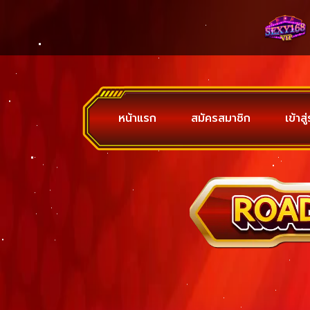
หน้าแรก
สมัครสมาชิก
เข้าส