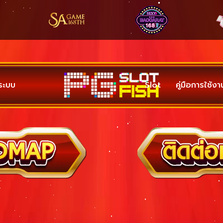
ู่ระบบ
Slot
คู่มือการใช้งา