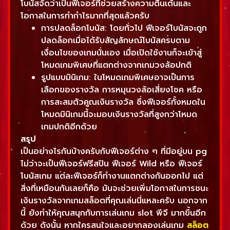
โบนัสจัดว่าเป็นฟีเจอร์ที่ช่วยสร้างความตื่นเต้นและ
โอกาสในการทำกำไรมากที่สุดแล้วครับ
การปลดล็อกโบนัส: โดยทั่วไป ฟีเจอร์โบนัสจะถูก
ปลดล็อกเมื่อได้รับสัญลักษณ์โบนัสครบตาม
เงื่อนไขของเกมนั่นเอง เมื่อเปิดใช้งานก็จะเข้าสู่
โหมดเกมพิเศษที่แตกต่างจากเกมวงล้อปกติ
รูปแบบมินิเกม: ในโหมดเกมพิเศษอาจเป็นการ
เลือกของรางวัล การหมุนวงล้อเสี่ยงโชค หรือ
การสะสมตัวคูณเงินรางวัล ซึ่งฟีเจอร์ทั้งหมดใน
โหมดมินิเกมนี้จะมอบเงินรางวัลที่สูงกว่าโหมด
เกมปกติอีกด้วย
สรุป
เป็นอย่างไรกันบ้างครับกับฟีเจอร์ต่าง ๆ ที่มีอยู่บน pg
ไม่ว่าจะเป็นฟีเจอร์ฟรีสปิน ฟีเจอร์ Wild หรือ ฟีเจอร์
โบนัสเกม แต่ละฟีเจอร์ก็ทำงานแตกต่างกันออกไป แต่
สิ่งที่เหมือนกันเลยก็คือ มันจะช่วยเพิ่มโอกาสในการชนะ
เงินรางวัลจากเกมสล็อตที่คุณเล่นนี่แหละครับ นอกจาก
นี้ ยังทำให้คุณสนุกกับการเล่นเกม slot พีจี มากขึ้นอีก
ด้วย ดังนั้น หากใครสนใจและอยากลองเล่นเกม
สล็อต