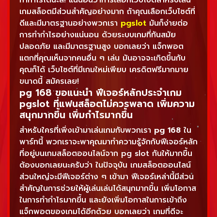
ทำกำไรได้น่ะสิ! แน่นอนว่าการเลือกเว็บไซต์สำหรับเล่น
เกมสล็อตมีส่วนสำคัญอย่างมาก ถ้าคุณเลือกเว็บไซต์ที่
ดีและมีมาตรฐานอย่างพวกเรา
pgslot
มันก็ง่ายต่อ
การทำกำไรอย่างแน่นอน ด้วยระบบเกมที่ทันสมัย
ปลอดภัย และมีมาตรฐานสูง บอกเลยว่า แจ็กพอต
แตกที่คุณเห็นจากคนอื่น ๆ เล่น มันอาจจะเกิดขึ้นกับ
คุณก็ได้ เว็บไซต์ที่มีเกมใหม่เพียบ เครดิตฟรีมากมาย
ขนาดนี้ สมัครเลย!
pg 168 ขอแนะนำ ฟีเจอร์หลักประจำเกม
pgslot ที่แฟนสล็อตไม่ควรพลาด เพิ่มความ
สนุกมากขึ้น เพิ่มกำไรมากขึ้น
สำหรับใครที่เพิ่งเข้ามาเล่นเกมกับพวกเรา
pg 168
ใน
พาร์ทนี้ พวกเราจะพาคุณมาทำความรู้จักกับฟีเจอร์หลัก
ที่อยู่บนเกมสล็อตออนไลน์จาก pg slot กันให้มากขึ้น
ต้องบอกเลยนะครับว่า ในปัจจุบัน เกมสล็อตออนไลน์
ส่วนใหญ่จะมีฟีเจอร์ต่าง ๆ เข้ามา ฟีเจอร์เหล่านี้มีส่วน
สำคัญในการช่วยให้ผู้เล่นเล่นได้สนุกมากขึ้น เพิ่มโอกาส
ในการทำกำไรมากขึ้น และยังเพิ่มโอกาสในการเข้าถึง
แจ็กพอตของเกมได้อีกด้วย บอกเลยว่า เกมที่ดีจะ