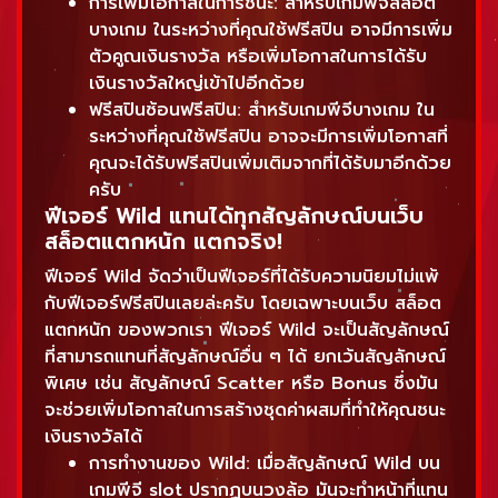
การเพิ่มโอกาสในการชนะ: สำหรับเกมพีจีสล็อต
บางเกม ในระหว่างที่คุณใช้ฟรีสปิน อาจมีการเพิ่ม
ตัวคูณเงินรางวัล หรือเพิ่มโอกาสในการได้รับ
เงินรางวัลใหญ่เข้าไปอีกด้วย
ฟรีสปินซ้อนฟรีสปิน: สำหรับเกมพีจีบางเกม ใน
ระหว่างที่คุณใช้ฟรีสปิน อาจจะมีการเพิ่มโอกาสที่
คุณจะได้รับฟรีสปินเพิ่มเติมจากที่ได้รับมาอีกด้วย
ครับ
ฟีเจอร์
Wild แทนได้ทุกสัญลักษณ์บนเว็บ
สล็อตแตกหนัก แตกจริง!
ฟีเจอร์ Wild จัดว่าเป็นฟีเจอร์ที่ได้รับความนิยมไม่แพ้
กับฟีเจอร์ฟรีสปินเลยล่ะครับ โดยเฉพาะบนเว็บ สล็อต
แตกหนัก ของพวกเรา ฟีเจอร์ Wild จะเป็นสัญลักษณ์
ที่สามารถแทนที่สัญลักษณ์อื่น ๆ ได้ ยกเว้นสัญลักษณ์
พิเศษ เช่น สัญลักษณ์ Scatter หรือ Bonus ซึ่งมัน
จะช่วยเพิ่มโอกาสในการสร้างชุดค่าผสมที่ทำให้คุณชนะ
เงินรางวัลได้
การทำงานของ Wild: เมื่อสัญลักษณ์ Wild บน
เกมพีจี slot ปรากฏบนวงล้อ มันจะทำหน้าที่แทน