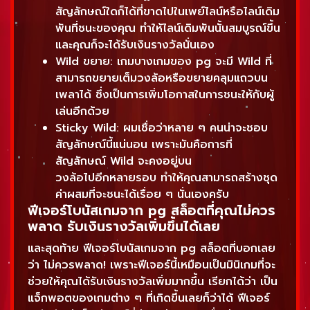
สัญลักษณ์ใดก็ได้ที่ขาดไปในเพย์ไลน์หรือไลน์เดิม
พันที่ชนะของคุณ ทำให้ไลน์เดิมพันนั้นสมบูรณ์ขึ้น
และคุณก็จะได้รับเงินรางวัลนั่นเอง
Wild ขยาย: เกมบางเกมของ pg จะมี Wild ที่
สามารถขยายเต็มวงล้อหรือขยายคลุมแถวบน
เพลาได้ ซึ่งเป็นการเพิ่มโอกาสในการชนะให้กับผู้
เล่นอีกด้วย
Sticky Wild: ผมเชื่อว่าหลาย ๆ คนน่าจะชอบ
สัญลักษณ์นี้แน่นอน เพราะมันคือการที่
สัญลักษณ์ Wild จะคงอยู่บน
วงล้อไปอีกหลายรอบ ทำให้คุณสามารถสร้างชุด
ค่าผสมที่จะชนะได้เรื่อย ๆ นั่นเองครับ
ฟีเจอร์โบนัสเกมจาก
pg สล็อตที่คุณไม่ควร
พลาด รับเงินรางวัลเพิ่มขึ้นได้เลย
และสุดท้าย ฟีเจอร์โบนัสเกมจาก pg สล็อตที่บอกเลย
ว่า ไม่ควรพลาด! เพราะฟีเจอร์นี้เหมือนเป็นมินิเกมที่จะ
ช่วยให้คุณได้รับเงินรางวัลเพิ่มมากขึ้น เรียกได้ว่า เป็น
แจ็กพอตของเกมต่าง ๆ ที่เกิดขึ้นเลยก็ว่าได้ ฟีเจอร์