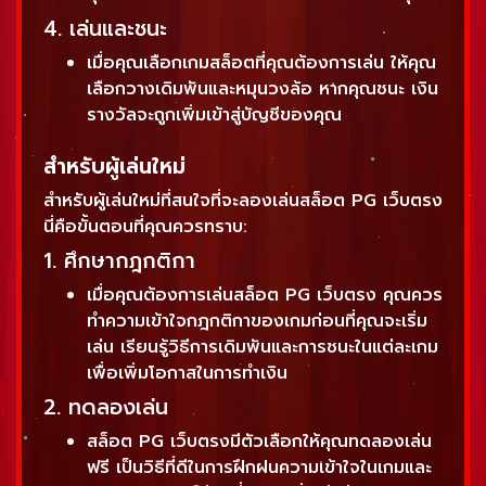
4. เล่นและชนะ
เมื่อคุณเลือกเกมสล็อตที่คุณต้องการเล่น ให้คุณ
เลือกวางเดิมพันและหมุนวงล้อ หากคุณชนะ เงิน
รางวัลจะถูกเพิ่มเข้าสู่บัญชีของคุณ
สำหรับผู้เล่นใหม่
สำหรับผู้เล่นใหม่ที่สนใจที่จะลองเล่นสล็อต PG เว็บตรง
นี่คือขั้นตอนที่คุณควรทราบ:
1. ศึกษากฎกติกา
เมื่อคุณต้องการเล่นสล็อต PG เว็บตรง คุณควร
ทำความเข้าใจกฎกติกาของเกมก่อนที่คุณจะเริ่ม
เล่น เรียนรู้วิธีการเดิมพันและการชนะในแต่ละเกม
เพื่อเพิ่มโอกาสในการทำเงิน
2. ทดลองเล่น
สล็อต PG เว็บตรงมีตัวเลือกให้คุณทดลองเล่น
ฟรี เป็นวิธีที่ดีในการฝึกฝนความเข้าใจในเกมและ