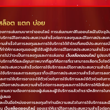
 สล็อต แตก บ่อย
งการเล่นเกมบาคาร่าออนไลน์ การเล่นเกมคาสิโนออนไลน์ในปัจจุบ
ผู้ใช้บริการมีโอกาสประสบความสำเร็จต่อการลงทุนและมีโอกาสประสบคว
ความสำเร็จในการลงทุนและการใช้บริการได้ถ้าใครที่เคยมีประสบการ
ที่ทำให้การลงทุนของผู้ได้รับผู้ใช้บริการมีโอกาสประสบความสำเร็จ
ริการไม่ว่าจะเป็นการลงทุนและการเล่นเกม
เว็บสล็อตออนไลน์
รูปแบบไห
ิการที่ดีและมีคุณภาพมากที่สุดก็คือการที่เราสามารถเลือกเว็บไซ
กาสประสบความสำเร็จต่อการใช้บริการและมีโอกาสประสบความสำเร็จต
การใช้บริการและการลงทุนเราก็จะมีโอกาสประสบความสำเร็จในการลงทุนท
และการใช้บริการอาจจะใช้ตัวช่วยในการใช้บริการและใช้ตัวช่วยในกา
ริการมีโอกาสประสบความสำเร็จต่อการลงทุนและการใช้บริการให้มีเพิ่มมา
ามความต้องการของผู้เล่นและผู้ใช้บริการแล้วถ้าเรามีหลักการในก
ยู่เสมอ
และเป็นมือใหม่ของการลงทุนถ้าท่านมีความสนใจในการใช้บริการและม
ทุน
เว็บสล็อตออนไลน์
ของเราให้เรามีโอกาสประสบความสำเร็จต่อการ