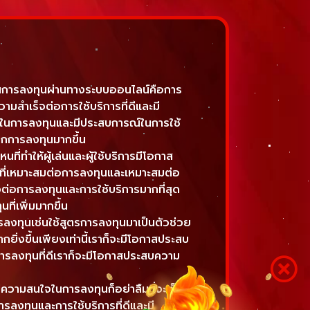
ันการลงทุนผ่านทางระบบออนไลน์คือการ
ามสำเร็จต่อการใช้บริการที่ดีและมี
ณ์ในการลงทุนและมีประสบการณ์ในการใช้
จากการลงทุนมากขึ้น
นที่ทำให้ผู้เล่นและผู้ใช้บริการมีโอกาส
ต์ที่เหมาะสมต่อการลงทุนและเหมาะสมต่อ
่อการลงทุนและการใช้บริการมากที่สุด
ี่เพิ่มมากขึ้น
รลงทุนเช่นใช้สูตรการลงทุนมาเป็นตัวช่วย
กยิ่งขึ้นเพียงเท่านี้เราก็จะมีโอกาสประสบ
ารลงทุนที่ดีเราก็จะมีโอกาสประสบความ
ีความสนใจในการลงทุนก็อย่าลืมที่จะเป็น
ลงทุนและการใช้บริการที่ดีและมี