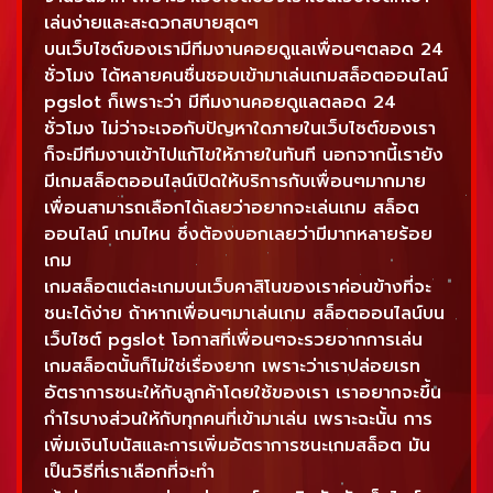
เล่นง่ายและสะดวกสบายสุดๆ
บนเว็บไซต์ของเรามีทีมงานคอยดูแลเพื่อนๆตลอด 24
ชั่วโมง ได้หลายคนชื่นชอบเข้ามาเล่นเกมสล็อตออนไลน์
pgslot ก็เพราะว่า มีทีมงานคอยดูแลตลอด 24
ชั่วโมง ไม่ว่าจะเจอกับปัญหาใดภายในเว็บไซต์ของเรา
ก็จะมีทีมงานเข้าไปแก้ไขให้ภายในทันที นอกจากนี้เรายัง
มีเกมสล็อตออนไลน์เปิดให้บริการกับเพื่อนๆมากมาย
เพื่อนสามารถเลือกได้เลยว่าอยากจะเล่นเกม สล็อต
ออนไลน์ เกมไหน ซึ่งต้องบอกเลยว่ามีมากหลายร้อย
เกม
เกมสล็อตแต่ละเกมบนเว็บคาสิโนของเราค่อนข้างที่จะ
ชนะได้ง่าย ถ้าหากเพื่อนๆมาเล่นเกม สล็อตออนไลน์บน
เว็บไซต์ pgslot โอกาสที่เพื่อนๆจะรวยจากการเล่น
เกมสล็อตนั้นก็ไม่ใช่เรื่องยาก เพราะว่าเราปล่อยเรท
อัตราการชนะให้กับลูกค้าโดยใช้ของเรา เราอยากจะขึ้น
กำไรบางส่วนให้กับทุกคนที่เข้ามาเล่น เพราะฉะนั้น การ
เพิ่มเงินโบนัสและการเพิ่มอัตราการชนะเกมสล็อต มัน
เป็นวิธีที่เราเลือกที่จะทำ