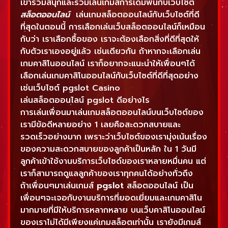
เข้าร่วมสนุกและร่วมเล่นเกมส์การเดิมพันกับเว็บไซต์
สล็อตออนไลน์
เล่นเกมสล็อตออนไลน์กับเว็บไซต์ที่ดี
ที่สุดในตอนนี้ การเลือกเล่นเว็บสล็อตออนไลน์ก็เหมือน
กับว่า เราเลือกซื้อของ เราจะต้องเลือกสิ่งที่ดีที่สุดให้
กับตัวเราเองอยู่แล้ว เช่นเดียวกัน ถ้าหากจะเลือกเล่น
เกมคาสิโนออนไลน์ เราก็อยากจะแนะนำให้เพื่อนๆได้
เลือกเล่นเกมคาสิโนออนไลน์กับเว็บไซต์ที่ดีที่สุดอย่าง
เช่นเว็บไซต์ pgslot Casino
เล่นสล็อตออนไลน์ pgslot ดีอย่างไร
การเล่นเพื่อนมาเล่นเกมสล็อตออนไลน์บนเว็บไซต์ของ
เรามีข้อดีหลายอย่าง 1 เลยคือสะดวกสบายและ
รวดเร็วอย่างมาก เพราะว่าเว็บไซต์ของเรามุ่งเน้นเรื่อง
ของความสะดวกสบายของลูกค้าเป็นหลัก ใน 1 วันมี
ลูกค้าเข้าใช้งานบริการเว็บไซด์ของเราหลายหมื่นคน แต่
เราก็สามารถดูแลลูกค้าของเราทุกคนได้อย่างทั่วถึง
ถ้าเพื่อนๆมาเล่นเกมส์
pgslot
สล็อตออนไลน์ เป็น
เพื่อนๆจะเจอกับงานบริการที่ยอดเยี่ยมและเกมคาสิโน
มากมายที่มีให้บริการหลากหลาย บนเว็บคาสิโนออนไลน์
ของเราไม่ได้มีเพียงแค่เกมสล็อตเท่านั้น เรายังมีเกมส์