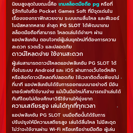
นิยมสูงสุดในขณะนี้คือ
เกมสล็อตมือถือ pg
หรือที่
รู้จักกันในชื่อ Pocket Games Soft ที่มีจุดเด่นใน
เรื่องของกราฟิกสวยงาม ระบบเกมลื่นไหล และฟีเจอร์
โบนัสหลากหลาย ล่าสุด
PG SLOT
ได้พัฒนาเกม
สล็อตมือถือที่สามารถ โหลดเล่นได้ง่ายๆ ผ่าน
แอปพลิเคชัน ตอบโจทย์ผู้เล่นยุคใหม่ที่ต้องการความ
สะดวก รวดเร็ว และปลอดภัย
ดาวน์โหลดง่าย ใช้งานสะดวก
ผู้เล่นสามารถดาวน์โหลดแอปพลิเคชัน PG SLOT ได้
ทั้งในระบบ Android และ iOS ผ่านทางเว็บไซต์หลัก
หรือลิงก์ดาวน์โหลดที่ปลอดภัย ใช้เวลาติดตั้งเพียงไม่
กี่นาที แอปพลิเคชันได้รับการออกแบบมาอย่างดี มีอิน
เทอร์เฟซที่ใช้งานง่าย แม้เป็นมือใหม่ก็สามารถเข้าเล่นได้
ทันทีโดยไม่ต้องศึกษาวิธีใช้งานให้ยุ่งยาก
ความเสถียรสูง เล่นได้ทุกที่ทุกเวลา
แอปพลิเคชัน PG SLOT บนมือถือนั้นได้รับการ
ปรับปรุงให้มีความเสถียรสูง เล่นได้ลื่นไหล ไม่มีสะดุด
ไม่ว่าจะใช้งานผ่าน Wi-Fi หรือเครือข่ายมือถือ ผู้เล่น