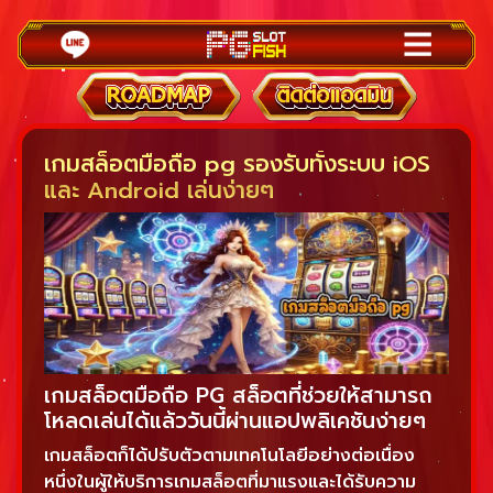
เกมสล็อตมือถือ pg รองรับทั้งระบบ iOS
และ Android เล่นง่ายๆ
เกมสล็อตมือถือ PG สล็อตที่ช่วยให้สามารถ
โหลดเล่นได้แล้ววันนี้ผ่านแอปพลิเคชันง่ายๆ
เกมสล็อตก็ได้ปรับตัวตามเทคโนโลยีอย่างต่อเนื่อง
หนึ่งในผู้ให้บริการเกมสล็อตที่มาแรงและได้รับความ