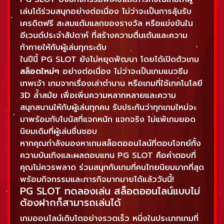
เล่นได้ร่วมสนุกอย่างต่อเนื่อง ไม่ว่าจะเป็นการลุ้นรับ
เครดิตฟรี สะสมแต้มแลกของรางวัล หรือแข่งขันใน
อีเวนต์ประจำสัปดาห์ ที่สร้างความตื่นเต้นและความ
ท้าทายให้กับผู้เล่นทุกระดับ
ในปีนี้ PG SLOT ยังไม่หยุดพัฒนา โดยได้เปิดตัวเกม
สล็อตใหม่ๆ
อย่างต่อเนื่อง ไม่ว่าจะเป็นเกมแนวธีม
เทพเจ้า เกมจากเรื่องเล่าตำนาน หรือเกมที่ใช้เทคโนโลยี
3D ล้ำสมัย เพื่อเพิ่มความหลากหลายและความ
สนุกสนานให้กับผู้เล่นทุกคน รับประกันว่าทุกเกมใหม่จะ
มาพร้อมกับโบนัสที่แจกหนัก แจกจริง ไม่แพ้เกมยอด
นิยมเดิมที่ผู้เล่นชื่นชอบ
หากคุณกำลังมองหาเกมสล็อตออนไลน์ที่ตอบโจทย์ทั้ง
ความบันเทิงและผลตอบแทน PG SLOT คือคำตอบที่
คุณไม่ควรพลาด ร่วมสนุกกับเกมที่คนไทยนิยมมากที่สุด
พร้อมกิจกรรมและภารกิจมากมายได้แล้ววันนี้!
PG SLOT ทดลองเล่น สล็อตออนไลน์แบบไม่
ต้องฝากก็สามารถเล่นได้
เกมออนไลน์เติบโตอย่างรวดเร็ว หนึ่งในประเภทเกมที่