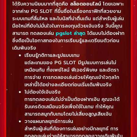
ได้รับความนิยมมากที่สุดคือ
สล็อตออนไลน์
โดยเฉพาะ
จากค่าย PG SLOT ที่ขึ้นชื่อในเรื่องกราฟิกที่สวยงาม
ระบบเกมที่ลื่นไหล และโบนัสที่น่าตื่นเต้น แต่สำหรับผู้เล่น
มือใหม่ที่ยังไม่มั่นใจในการลงทุนด้วยเงินจริง วันนี้คุณ
สามารถ ทดลองเล่น
pgslot ล่าสุด
ได้แบบไม่ต้องฝาก
ซึ่งถือเป็นโอกาสทองในการเรียนรู้และเตรียมตัวก่อน
เดิมพันจริง
เรียนรู้กติกาและรูปแบบเกม
แต่ละเกมของ PG SLOT มีรูปแบบการเล่นไม่
เหมือนกัน ทั้งเพย์ไลน์ ฟีเจอร์พิเศษ และอัตรา
การจ่าย การทดลองเล่นช่วยให้คุณเข้าใจกลไก
เหล่านี้ได้อย่างละเอียดก่อนเริ่มเดิมพันจริง
ไม่ต้องใช้เงินจริง
การทดลองเล่นไม่จำเป็นต้องฝากเงิน คุณจะได้
รับเครดิตเสมือนจริงเพื่อใช้ในเกม ทำให้คุณ
สามารถสนุกกับเกมโดยไม่เสี่ยงสูญเสียเงิน
วางแผนกลยุทธ์การเล่น
สำหรับผู้เล่นที่ต้องการเล่นอย่างมีกลยุทธ์ การ
ทดลองเล่นช่วยให้สามารถทดลองวางเดิมพันใน