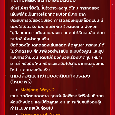
กับเกมสล็อตแตกง่ายยอดนิยม
สำหรับใครที่ยังไม่มั่นใจว่าจะลงทุนดีไหม การทดลอง
เล่นฟรีถือเป็นทางเลือกที่ตอบโจทย์มาก จาก
ประสบการณ์ของผมเอง การได้ลองหมุนสล็อตแบบไม่
ต้องใช้เงินจริงก่อน ช่วยให้เข้าใจระบบเกม จังหวะ
โบนัส และความผันผวนของแต่ละเกมได้ชัดเจนขึ้น ก่อน
จะตัดสินใจฝากทุนจริง
ข้อดีของโหมด
ทดลองเล่นสล็อต
คือคุณสามารถเล่นได้
ไม่จำกัดรอบ ศึกษาฟีเจอร์ฟรีสปิน ระบบตัวคูณ และรูป
แบบการจ่ายเงิน โดยไม่ต้องกังวลเรื่องขาดทุน เหมาะ
มากสำหรับมือใหม่ หรือแม้แต่มือโปรที่อยากทดสอบเกม
ใหม่ ๆ ก่อนลงเงินจริง
เกมสล็อตแตกง่ายยอดนิยมที่ควรลอง
(โหมดฟรี)
Mahjong Ways 2
เกมยอดฮิตตลอดกาล จุดเด่นคือฟีเจอร์ฟรีสปินที่ออก
ค่อนข้างบ่อย และมีตัวคูณสะสม เหมาะกับคนที่ชอบลุ้น
กำไรแบบค่อยเป็นค่อยไป
Treasures of Aztec