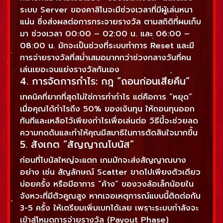
ระบบ Server ของคาสิโนจะมีช่วงเวลาที่มีผู้เล่นหนา
แน่น ซึ่งส่งผลต่อการกระจายรางวัล ตามสถิติที่ผมเก็บ
มา ช่วงเวลา 00:00 – 02:00 น. และ 06:00 –
08:00 น. มักจะเป็นช่วงที่ระบบทำการ Reset และมี
การจ่ายรางวัลที่สม่ำเสมอมากกว่าช่วงกลางวันที่คน
เล่นเยอะจนแย่งรางวัลกันเอง
4. การจัดการกำไร: กฎ “ถอนก่อนเสียคืน”
เทคนิคที่ยากที่สุดไม่ใช่การทำกำไร แต่คือการ “หยุด”
เมื่อคุณได้กำไรถึง 50% ของเงินทุน ให้ถอนทุนออก
ทันทีและเหลือไว้เพียงกำไรเพื่อเล่นต่อ วิธีนี้จะช่วยลด
ความกดดันและทำให้คุณมีสมาธิในการตัดสินใจมากขึ้น
5. สังเกต “สัญญาณโบนัส”
ก่อนที่โบนัสใหญ่จะแตก เกมมักจะส่งสัญญาณบาง
อย่าง เช่น สัญลักษณ์ Scatter ขาดไปเพียงตัวเดียว
บ่อยครั้ง หรือมีอาการ “ค้าง” ของวงล้อเล็กน้อยใน
จังหวะที่มีตัวคูณสูง หากเจอเหตุการณ์แบบนี้ติดต่อกัน
3-5 ครั้ง ให้เตรียมเพิ่มเบทได้เลย เพราะระบบกำลังจะ
เข้าสู่โหมดการจ่ายรางวัล (Payout Phase)