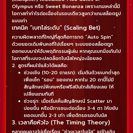
Olympus หรือ Sweet Bonanza เพราะเกมเหล่านี้มี
โอกาสทำกำไรต่อเนื่องในรอบเดียวสูงกว่าเกมสล็อตรูป
แบบเก่า
เทคนิค “เบทไล่ระดับ” (Scaling Bet)
ความผิดพลาดที่ใหญ่ที่สุดคือการกด “Auto Spin”
ด้วยยอดเดิมพันคงที่ไปเรื่อยๆ ระบบของสล็อตถูก
ออกแบบมาให้จับพฤติกรรมผู้เล่น หากคุณเบทนิ่งเกินไป
โอกาสที่ระบบจะปลดล็อกโบนัสใหญ่จะน้อยลง
2. สูตรที่ผมใช้แล้วได้ผลคือ:
ช่วงเชิง (10-20 ตาแรก): เริ่มต้นด้วยเบทต่ำสุด
เพื่อเช็ก “รอบ” ของเกม หากใน 20 ตานี้ไม่มี
สัญลักษณ์พิเศษหรือฟรีสปินใกล้เคียงเลย ให้
เปลี่ยนเกมทันที
ช่วงรุก: เมื่อเริ่มเห็นสัญลักษณ์ Scatter มา
บ่อยขึ้น หรือมีการชนะต่อเนื่อง 3-4 ตา ให้ขยับ
ยอดเบทขึ้น 2-3 เท่า เพื่อดักรอรอบโบนัส
3. เวลาคือหัวใจ (The Timing Theory)
หลายคนอาจไม่เชื่อเรื่อง “ช่วงเวลาโบนัส” แต่ในเชิง