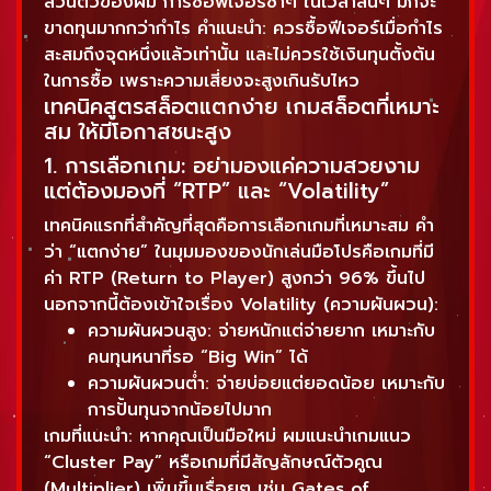
ส่วนตัวของผม การซื้อฟีเจอร์ซ้ำๆ ในเวลาสั้นๆ มักจะ
ขาดทุนมากกว่ากำไร คำแนะนำ: ควรซื้อฟีเจอร์เมื่อกำไร
สะสมถึงจุดหนึ่งแล้วเท่านั้น และไม่ควรใช้เงินทุนตั้งต้น
ในการซื้อ เพราะความเสี่ยงจะสูงเกินรับไหว
เทคนิคสูตรสล็อตแตกง่าย เกมสล็อตที่เหมาะ
สม ให้มีโอกาสชนะสูง
1. การเลือกเกม: อย่ามองแค่ความสวยงาม
แต่ต้องมองที่ “RTP” และ “Volatility”
เทคนิคแรกที่สำคัญที่สุดคือการเลือกเกมที่เหมาะสม คำ
ว่า “แตกง่าย” ในมุมมองของนักเล่นมือโปรคือเกมที่มี
ค่า RTP (Return to Player) สูงกว่า 96% ขึ้นไป
นอกจากนี้ต้องเข้าใจเรื่อง Volatility (ความผันผวน):
ความผันผวนสูง: จ่ายหนักแต่จ่ายยาก เหมาะกับ
คนทุนหนาที่รอ “Big Win” ได้
ความผันผวนต่ำ: จ่ายบ่อยแต่ยอดน้อย เหมาะกับ
การปั้นทุนจากน้อยไปมาก
เกมที่แนะนำ: หากคุณเป็นมือใหม่ ผมแนะนำเกมแนว
“Cluster Pay” หรือเกมที่มีสัญลักษณ์ตัวคูณ
(Multiplier) เพิ่มขึ้นเรื่อยๆ เช่น Gates of