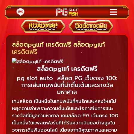
สล็อตpgแท้ เครดิตฟรี สล็อตpgแท้
เครดิตฟรี
สล็อตpgแท้ เครดิตฟรี
pg slot auto สล็อต PG เว็บตรง 100:
การเล่นเกมพนันที่น่าตื่นเต้นและรางวัล
มหาศาล
เกมสล็อต เป็นหนึ่งในเกมพนันที่คนรักและหลงใหลไม่
หยุดตามล่าเพราะความตื่นเต้นและโอกาสในการชนะ
รางวัลที่มีมูลค่ามหาศาล เกมสล็อต PG เว็บตรง 100
เป็นหนึ่งในแพลตฟอร์มที่ได้รับความนิยมอย่างสูงใน
วงการเดิมพันออนไลน์ เนื่องจากมีคุณภาพและความ