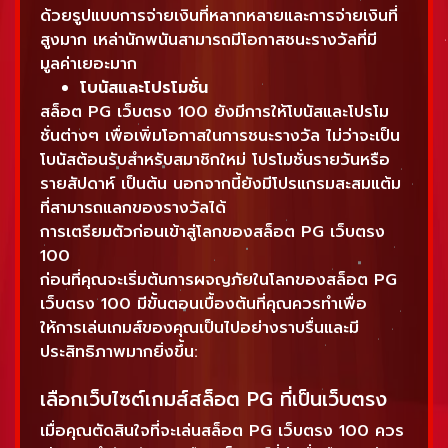
ด้วยรูปแบบการจ่ายเงินที่หลากหลายและการจ่ายเงินที่
สูงมาก เหล่านักพนันสามารถมีโอกาสชนะรางวัลที่มี
มูลค่าเยอะมาก
โบนัสและโปรโมชั่น
สล็อต PG เว็บตรง 100 ยังมีการให้โบนัสและโปรโม
ชั่นต่างๆ เพื่อเพิ่มโอกาสในการชนะรางวัล ไม่ว่าจะเป็น
โบนัสต้อนรับสำหรับสมาชิกใหม่ โปรโมชั่นรายวันหรือ
รายสัปดาห์ เป็นต้น นอกจากนี้ยังมีโปรแกรมสะสมแต้ม
ที่สามารถแลกของรางวัลได้
การเตรียมตัวก่อนเข้าสู่โลกของสล็อต PG เว็บตรง
100
ก่อนที่คุณจะเริ่มต้นการผจญภัยในโลกของสล็อต PG
เว็บตรง 100 มีขั้นตอนเบื้องต้นที่คุณควรทำเพื่อ
ให้การเล่นเกมส์ของคุณเป็นไปอย่างราบรื่นและมี
ประสิทธิภาพมากยิ่งขึ้น:
เลือกเว็บไซต์เกมส์สล็อต PG ที่เป็นเว็บตรง
เมื่อคุณตัดสินใจที่จะเล่นสล็อต PG เว็บตรง 100 ควร