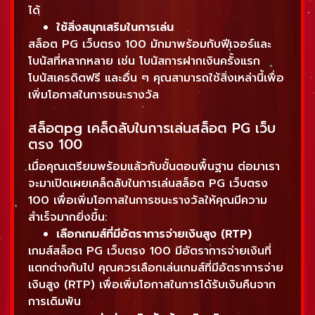
ได้
ใช้สิ่งสนุกเสริมในการเล่น
สล็อต PG เว็บตรง 100 มักมาพร้อมกับฟีเจอร์และ
โบนัสที่หลากหลาย เช่น โบนัสการฝากเงินครั้งแรก
โบนัสเครดิตฟรี และอื่น ๆ คุณสามารถใช้สิ่งเหล่านี้เพื่อ
เพิ่มโอกาสในการชนะรางวัล
สล็อตpg เคล็ดลับในการเล่นสล็อต PG เว็บ
ตรง 100
เมื่อคุณเตรียมพร้อมแล้วกับขั้นตอนพื้นฐาน ต่อมาเรา
จะมาเปิดเผยเคล็ดลับในการเล่นสล็อต PG เว็บตรง
100 เพื่อเพิ่มโอกาสในการชนะรางวัลให้คุณมีความ
สำเร็จมากยิ่งขึ้น:
เลือกเกมส์ที่มีอัตราการจ่ายเงินสูง (RTP)
เกมส์สล็อต PG เว็บตรง 100 มีอัตราการจ่ายเงินที่
แตกต่างกันไป คุณควรเลือกเล่นเกมส์ที่มีอัตราการจ่าย
เงินสูง (RTP) เพื่อเพิ่มโอกาสในการได้รับเงินคืนจาก
การเดิมพัน