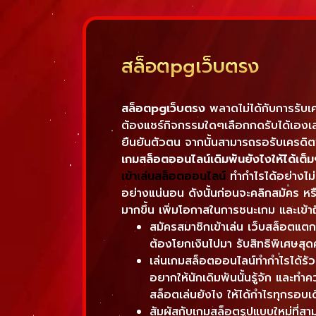
สล็อตpgเว็บตรง
สล็อตpgเว็บตรง
พลาดไม่ได้กับการรับ
ต้องแชร์กิจกรรมใดๆเลือกกดรับได้เองเลย
ยืนยันตัวตน จากนั้นสามารถรอรับเครดิต
เกมสล็อตออนไลน์เดิมพันยังไงให้ได้เต็
เข้าเล่นสล็อตออนไลน์
ทำกำไรได้อย่างไม่
อย่างแน่นอน ดังนั้นก่อนจะคลิกสมัคร หร
มากขึ้น เพิ่มโอกาสในการชนะเกม และเข้าถึ
สมัครสมาชิกเข้าเล่น เว็บสล็อตแตก
ต้องโยกเงินไปมา รับสิทธิพิเศษสุดค
เล่นเกมสล็อตออนไลน์ทำกำไรได้รัวๆ
อยากให้นักเดิมพันนั้นรู้จัก และทำค
สล็อตเล่นยังไง ให้ได้กำไรทุกรอบเ
สัมผัสกับเกมสล็อตรูปแบบใหม่ที่สา