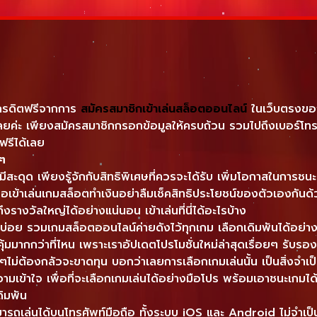
เครดิตฟรีจากการ
สมัครสมาชิกเข้าเล่นสล็อตออนไลน์
ในเว็บตรงของ
ค่ะ เพียงสมัครสมาชิกกรอกข้อมูลให้ครบถ้วน รวมไปถึงเบอร์โทรศัพท์
ฟรีได้เลย
มๆ
มีสะดุด เพียงรู้จักกับสิทธิพิเศษที่ควรจะได้รับ เพิ่มโอกาสในการชน
ือเข้าเล่นเกมสล็อตทำเงินอย่าลืมเช็คสิทธิประโยชน์ของตัวเองกันด้
งรางวัลใหญ่ได้อย่างแน่นอน เข้าเล่นที่นี่ได้อะไรบ้าง
บ่อย รวมเกมสล็อตออนไลน์ค่ายดังไว้ทุกเกม เลือกเดิมพันได้อย่างไม
ุ้มมากกว่าที่ไหน เพราะเราอัปเดตโปรโมชั่นใหม่ล่าสุดเรื่อยๆ รับรอ
ไม่ต้องกลัวจะขาดทุน บอกว่าเลยการเลือกเกมเล่นนั้น เป็นสิ่งจำเป็
วามเข้าใจ เพื่อที่จะเลือกเกมเล่นได้อย่างมือโปร พร้อมเอาชนะเกมได้ง
ดิมพัน
มารถเล่นได้บนโทรศัพท์มือถือ ทั้งระบบ iOS และ Android ไม่จำเป็