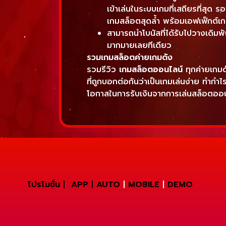
เข้าเล่นในระบบเกมที่เสถียรที่สุ
เกมสล็อตสุดล้ำ พร้อมเอฟเฟ็กต์เก
สามารถนำโบนัสที่ได้รับไปวางเดิมพ
มากมายเลยทีเดียว
รวมเกมสล็อตค่ายเกมดัง
รวมรีวิว
เกมสล็อตออนไลน์
ทุกค่ายเกมด
ที่ถูกบอกต่อกันว่าเป็นเกมเล่นง่าย ทำก
โอกาสในการรับเงินจากการเล่นสล็อตออนไ
โปรโมชั่น
|
APP
|
AUTO
|
MOBILE
|
DEMO