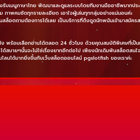
ด รองรับเมนูภาษาไทย พัฒนาและดูแลระบบโดยทีมงานมืออาชีพมากประส
ม ภาพคมชัดทุกรายละเอียด เอาใจผู้เล่นทุกกลุ่มอย่างแน่นอนค่ะ
ันสล็อตตามต้องการได้เลย เป็นบริการที่ดึงดูดนักพนันเข้ามาสมัครส
ัง พร้อมเลือกอ่านได้ตลอด 24 ชั่วโมง ด้วยคุณสมบัติพิเศษที่เ
ำไรได้สบายๆนั้นจะไม่ใช่เรื่องยากอีกต่อไป เพียงนักเดิมพันสล็อตส
ลนได้มากยิ่งขึ้นกับเว็บสล็อตออนไลน์ pgslotfish ของเราค่ะ