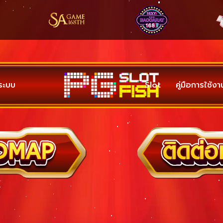
ู่ระบบ
Slot
คู่มือการใช้งา