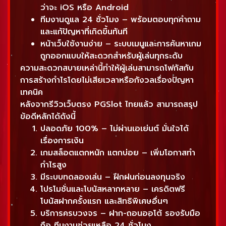
ว่าจะ iOS หรือ Android
ทีมงานดูแล 24 ชั่วโมง – พร้อมตอบทุกคำถาม
และแก้ปัญหาที่เกิดขึ้นทันที
หน้าเว็บใช้งานง่าย – ระบบเมนูและการค้นหาเกม
ถูกออกแบบให้สะดวกสำหรับผู้เล่นทุกระดับ
ความสะดวกสบายเหล่านี้ทำให้ผู้เล่นสามารถโฟกัสกับ
การสร้างกำไรโดยไม่เสียเวลาหรือกังวลเรื่องปัญหา
เทคนิค
หลังจากรีวิวเว็บตรง PGSlot ไทยแล้ว สามารถสรุป
ข้อดีหลักได้ดังนี้
ปลอดภัย 100% – ไม่ผ่านเอเย่นต์ มั่นใจได้
เรื่องการเงิน
เกมสล็อตแตกหนัก แตกบ่อย – เพิ่มโอกาสทำ
กำไรสูง
มีระบบทดลองเล่น – ฝึกฝนก่อนลงทุนจริง
โปรโมชั่นและโบนัสหลากหลาย – เครดิตฟรี
โบนัสฝากครั้งแรก และสิทธิพิเศษอื่นๆ
บริการครบวงจร – ฝาก-ถอนออโต้ รองรับมือ
ถือ ทีมงานช่วยเหลือ 24 ชั่วโมง