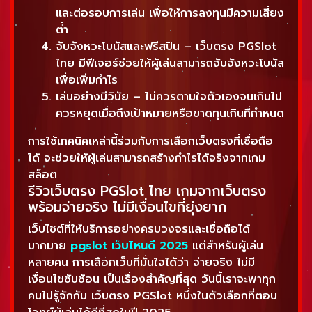
และต่อรอบการเล่น เพื่อให้การลงทุนมีความเสี่ยง
ต่ำ
จับจังหวะโบนัสและฟรีสปิน – เว็บตรง PGSlot
ไทย มีฟีเจอร์ช่วยให้ผู้เล่นสามารถจับจังหวะโบนัส
เพื่อเพิ่มกำไร
เล่นอย่างมีวินัย – ไม่ควรตามใจตัวเองจนเกินไป
ควรหยุดเมื่อถึงเป้าหมายหรือขาดทุนเกินที่กำหนด
การใช้เทคนิคเหล่านี้ร่วมกับการเลือกเว็บตรงที่เชื่อถือ
ได้ จะช่วยให้ผู้เล่นสามารถสร้างกำไรได้จริงจากเกม
สล็อต
รีวิวเว็บตรง PGSlot ไทย เกมจากเว็บตรง
พร้อมจ่ายจริง ไม่มีเงื่อนไขที่ยุ่งยาก
เว็บไซต์ที่ให้บริการอย่างครบวงจรและเชื่อถือได้
มากมาย
pgslot เว็บไหนดี 2025
แต่สำหรับผู้เล่น
หลายคน การเลือกเว็บที่มั่นใจได้ว่า จ่ายจริง ไม่มี
เงื่อนไขซับซ้อน เป็นเรื่องสำคัญที่สุด วันนี้เราจะพาทุก
คนไปรู้จักกับ เว็บตรง PGSlot หนึ่งในตัวเลือกที่ตอบ