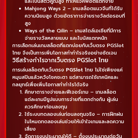
และโบนัสตัวคูณสูง ทำให้แจ็คพอตแตกง่าย
Mahjong Ways 2 – เกมสล็อตแนวจีนที่ได้รับ
ความนิยมสูง ด้วยอัตราการจ่ายรางวัลต่อรอบที่
สูง
Ways of the Qilin – เกมสไตล์เอเชียที่มีการ
จ่ายรางวัลหลายแบบ และโบนัสแตกหนัก
การเลือกเล่นเกมสล็อตที่แตกบ่อยกับเว็บตรง PGSlot
ไทย จึงเป็นการเพิ่มโอกาสทำกำไรจริงอย่างชัดเจน
วิธีสร้างกำไรจากเว็บตรง PGSlot ไทย
การเล่นสล็อตกับเว็บตรง
PGSlot
ไทย ไม่ใช่เพียงแค่
หมุนสปินแล้วหวังโชคชะตา แต่สามารถใช้เทคนิคและ
กลยุทธ์เพื่อเพิ่มโอกาสทำกำไรได้จริง
ศึกษาตารางจ่ายและฟีเจอร์เกม – เกมสล็อต
แต่ละเกมมีรูปแบบการจ่ายที่แตกต่างกัน ผู้เล่น
ควรศึกษาก่อนลงทุน
ใช้ระบบทดลองเล่นก่อนลงทุนจริง – การฝึกฝน
ในโหมดทดลองเล่นช่วยให้เข้าใจเกมและลดความ
เสี่ยง
จัดการงบประมาณให้ดี – ตั้งงบประมาณต่อวัน