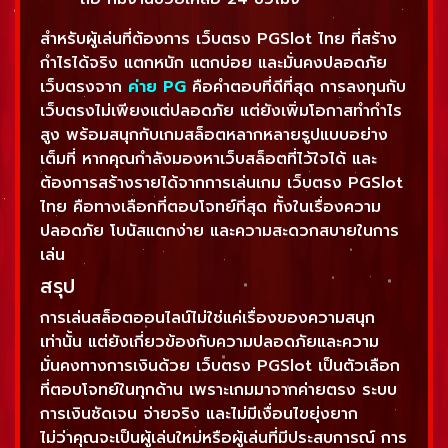
สำหรับผู้เล่นที่ต้องการ เว็บตรง PGSlot ไทย ที่สร้าง
กำไรได้จริง แตกหนัก แตกบ่อย และมั่นคงปลอดภัย
เว็บตรงจาก
ค่าย PG
คือคำตอบที่ดีที่สุด การลงทุนกับ
เว็บตรงไม่เพียงแต่ปลอดภัย แต่ยังเพิ่มโอกาสทำกำไร
สูง พร้อมสนุกกับเกมสล็อตหลากหลายรูปแบบอย่าง
เต็มที่ หากคุณกำลังมองหาเว็บสล็อตที่ไว้ใจได้ และ
ต้องการสร้างรายได้จากการเล่นเกม เว็บตรง PGSlot
ไทย คือทางเลือกที่ตอบโจทย์ที่สุด ทั้งในเรื่องความ
ปลอดภัย โบนัสแตกง่าย และความสะดวกสบายในการ
เล่น
สรุป
การเล่นสล็อตออนไลน์ไม่ใช่แค่เรื่องของความสนุก
เท่านั้น แต่ยังเกี่ยวข้องกับความปลอดภัยและความ
มั่นคงทางการเงินด้วย เว็บตรง PGSlot เป็นตัวเลือก
ที่ตอบโจทย์ในทุกด้าน เพราะเกมมาจากค่ายตรง ระบบ
การเงินชัดเจน จ่ายจริง และไม่มีเงื่อนไขยุ่งยาก
ไม่ว่าคุณจะเป็นผู้เล่นใหม่หรือผู้เล่นที่มีประสบการณ์ การ