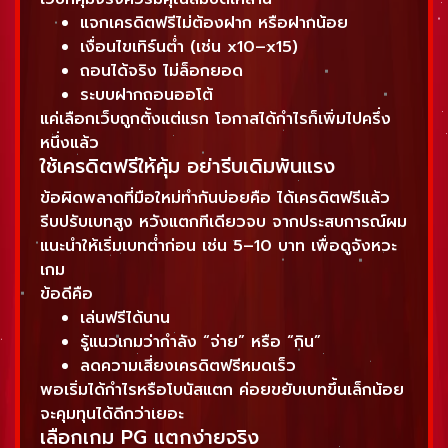
แจกเครดิตฟรีไม่ต้องฝาก หรือฝากน้อย
เงื่อนไขเทิร์นต่ำ (เช่น x10–x15)
ถอนได้จริง ไม่ล็อกยอด
ระบบฝากถอนออโต้
แค่เลือกเว็บถูกตั้งแต่แรก โอกาสได้กำไรก็เพิ่มไปครึ่ง
หนึ่งแล้ว
ใช้เครดิตฟรีให้คุ้ม อย่ารีบเดิมพันแรง
ข้อผิดพลาดที่มือใหม่ทำกันบ่อยคือ ได้เครดิตฟรีแล้ว
รีบปรับเบทสูง หวังแตกทีเดียวจบ จากประสบการณ์ผม
แนะนำให้เริ่มเบทต่ำก่อน เช่น 5–10 บาท เพื่อดูจังหวะ
เกม
ข้อดีคือ
เล่นฟรีได้นาน
รู้แนวเกมว่ากำลัง “จ่าย” หรือ “กิน”
ลดความเสี่ยงเครดิตฟรีหมดเร็ว
พอเริ่มได้กำไรหรือโบนัสแตก ค่อยขยับเบทขึ้นเล็กน้อย
จะคุมทุนได้ดีกว่าเยอะ
เลือกเกม PG แตกง่ายจริง