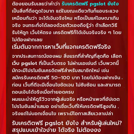
ต้องยอมรับเลยว่าคำว่า
รับเครดิตฟรี pgslot ยังไง
เป็นสิ่งที่ดึงดูดใจมาก แต่ในขณะเดียวกันก็แอบระแวง
เหมือนกันว่า จะได้เงินจริงไหม หรือเป็นแค่โฆษณาเกิน
จริง จนกระทั่งได้ลองด้วยตัวเองถึงรู้ว่า ถ้าเลือกวิธี
รับให้ถูก เว็บให้ตรง เครดิตฟรีก็ได้เงินจริงจริง ๆ โดย
ไม่ต้องฝากเลย
เริ่มต้นจากการหาเว็บที่แจกเครดิตฟรีจริง
จากประสบการณ์ของผม สิ่งแรกที่สำคัญที่สุดคือ เลือก
เว็บ pgslot
ที่เป็นเว็บตรง ไม่ผ่านเอเย่นต์ เว็บพวกนี้
มักจะมีโปรโมชันเครดิตฟรีสำหรับสมาชิกใหม่ เช่น
สมัครรับเครดิตฟรี 50–100 บาท โดยไม่ต้องฝากเงิน
ก่อน เว็บที่ดีจะมีเงื่อนไขชัดเจน ไม่ซับซ้อน และสามารถ
ถอนเงินได้จริงเมื่อทำยอดครบ
ผมแนะนำให้ดูรีวิวจากผู้เล่นจริง หรือหน้าเพจที่อัปเดต
โปรโมชันสม่ำเสมอ อย่าเชื่อเว็บที่ให้เครดิตฟรีสูงเกิน
จริงแต่ไม่บอกเงื่อนไข เพราะมีโอกาสเสียเวลาเปล่า
รับเครดิตฟรี pgslot ยังไง สำหรับผู้เล่นใหม่?
สรุปแบบเข้าใจง่าย ได้จริง ไม่ต้องงง