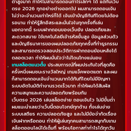
ต่ำสูงมาก ทำให้ไม่สามารถถอนกำไรเล็กๆ ได้ แต่กับเว็บ
ตรง 2026 ทุกอย่างต่างออกไป ผมสามารถถอนเงิน
ไม่ว่าจะจำนวนเท่าไหร่ก็ได้ เงินเข้าบัญชีทันทีโดยไม่ต้อง
รอนาน ทำให้รู้สึกอิสระและมั่นใจในทุกครั้งที่เล่น
นอกจากนี้ ระบบฝากถอนของเว็บยัง ปลอดภัยและ
สะดวกสบาย ใช้เทคโนโลยีเข้ารหัสขั้นสูง ข้อมูลส่วนตัว
และบัญชีธนาคารของผมปลอดภัยทุกครั้งที่ทำธุรกรรม
และสามารถตรวจสอบประวัติการฝากถอนย้อนหลังได้
ตลอดเวลา ทำให้ผมมั่นใจว่าไม่โดนโกงแน่นอน
เกมสล็อตแนวตั้ง
ประสบการณ์ที่ผมประทับใจที่สุดคือ
ครั้งหนึ่งผมชนะรางวัลใหญ่ เกมแจ็คพอตแตก และผม
ก็สามารถถอนเงินจำนวนมากได้ทันทีโดยไม่มีปัญหา
ระบบอัตโนมัติทำงานรวดเร็วมาก ทำให้ผมได้สัมผัส
ความสนุกและความปลอดภัยพร้อมกัน
เว็บตรง 2026 เล่นสล็อตง่าย ถอนเงินไว ไม่มีขั้นต่ำ
ผมแนะนำเลยว่าเว็บนี้ตอบโจทย์ทุกด้าน ทั้งเล่นง่าย
ระบบเสถียร ความปลอดภัยสูง และไม่มีข้อจำกัดเรื่อง
เงินฝากหรือถอน ทำให้ผู้เล่นทุกคนสามารถสนุกกับเกม
สล็อตออนไลน์ได้เต็มที่ พร้อมโอกาสทำกำไรได้ทุกวัน