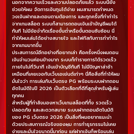
นอกจากความเร็วและความปลอดภัยแล้ว ระบบนี้ยัง
ช่วยให้ผม จัดการเงินทุนได้ง่าย ผมสามารถกำหนด
วงเงินฝากและถอนตามต้องการ และทุกครั้งที่ทำกำไร
จากเกมสล็อต ระบบก็สามารถถอนเงินเข้าบัญชีผมได้
ทันที ไม่มีข้อจำกัดเรื่องขั้นต่ำหรือขั้นตอนซับซ้อน นี่
ทำให้ผมเล่นได้อย่างสบายใจ และโฟกัสกับการทำกำไร
จากเกมมากขึ้น
ประสบการณ์อีกอย่างที่อยากเล่า คือครั้งหนึ่งผมถอน
เงินจำนวนค่อนข้างมาก ระบบก็ทำรายการได้รวดเร็ว
ภายในไม่กี่วินาที เงินเข้าบัญชีทันที ไม่มีปัญหาล่าช้า
เหมือนที่เคยเจอกับเว็บเอเย่นต์เก่าๆ นี่คือสิ่งที่ทำให้ผม
มั่นใจว่า การเล่นกับเว็บตรง PG พร้อมระบบฝากถอน
อัตโนมัติในปี 2026 เป็นตัวเลือกที่ดีที่สุดสำหรับผู้เล่น
ทุกคน
สำหรับผู้ที่กำลังมองหาเว็บเกมสล็อตที่ทั้ง รวดเร็ว
ปลอดภัย และสะดวกสบาย ระบบฝากถอนอัตโนมัติ
ของ PG เว็บตรง 2026 เป็นสิ่งที่ผมอยากแนะนำ
ด้วยประสบการณ์จริงของผม การทำธุรกรรมไม่เคย
ง่ายและมั่นใจขนาดนี้มาก่อน แค่ฝากเงินก็พร้อมเล่น