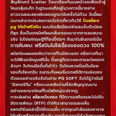
สัญลักษณ์ Scatter วิ่งมาเรียงกันบนหน้าจอเพื่อเข้าสู่
โหมดลุ้นระทึก ในฐานะคนที่อยู่ในวงการนี้มาอย่าง
ยาวนานและลองผิดลองถูกมานับครั้งไม่ถ้วน วันนี้ผม
จะมาเล่าจากประสบการณ์จริงเกี่ยวกับวิธี
ปั่นสล็อต
pg ให้เข้าฟรีสปิน
แบบจับเสือมือเปล่าและเจ็บตัวน้อย
ที่สุด ซึ่งเป็นเทคนิคที่ผมกลั่นกรองมาจากการลงสนาม
จริง ไม่ใช่แค่ทฤษฎีที่ก๊อปปี้ต่อๆ กันมาในอินเทอร์เน็ต
การค้นพบ: ฟรีสปินไม่ใช่เรื่องของดวง 100%
สมัยก่อนผมเคยคิดว่าการที่โบนัสจะแตก หรือการที่เรา
จะได้ฟีเจอร์หมุนฟรีนั้น ขึ้นอยู่กับดวงชะตาและโชคลาภ
ล้วนๆ วันไหนมือขึ้นก็เข้าไว วันไหนซวยปั่นเป็นร้อย
รอบก็เงียบกริบ จนกระทั่งผมเริ่มจดสถิติการเล่นของ
ตัวเองอย่างจริงจังในค่าย
PG SOFT
จึงได้รู้ว่ามันมี
“อัลกอริทึม” หรือระบบหลังบ้านที่ส่งสัญญาณบาง
อย่างออกมาก่อนที่โบนัสใหญ่จะปรากฏ
การเล่นผ่าน
สล็อตเว็บตรง
ที่มีความเสถียรและไม่ปรับ
อัตราแพ้ชนะ (RTP) ทำให้เราสามารถมองเห็น
แพทเทิร์นเหล่านี้ได้ชัดเจนขึ้น หากคุณกำลังมองหาราย
ได้เสริมหรือความตื่นเต้น การทำความเข้าใจจังหวะของ