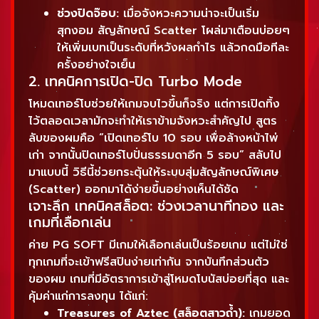
ช่วงปิดจ๊อบ:
เมื่อจังหวะความน่าจะเป็นเริ่ม
สุกงอม สัญลักษณ์ Scatter โผล่มาเตือนบ่อยๆ
ให้เพิ่มเบทเป็นระดับที่หวังผลกำไร แล้วกดมือทีละ
ครั้งอย่างใจเย็น
2. เทคนิคการเปิด-ปิด Turbo Mode
โหมดเทอร์โบช่วยให้เกมจบไวขึ้นก็จริง แต่การเปิดทิ้ง
ไว้ตลอดเวลามักจะทำให้เราข้ามจังหวะสำคัญไป สูตร
ลับของผมคือ “เปิดเทอร์โบ 10 รอบ เพื่อล้างหน้าไพ่
เก่า จากนั้นปิดเทอร์โบปั่นธรรมดาอีก 5 รอบ” สลับไป
มาแบบนี้ วิธีนี้ช่วยกระตุ้นให้ระบบสุ่มสัญลักษณ์พิเศษ
(Scatter) ออกมาได้ง่ายขึ้นอย่างเห็นได้ชัด
เจาะลึก เทคนิคสล็อต: ช่วงเวลานาทีทอง และ
เกมที่เลือกเล่น
ค่าย PG SOFT มีเกมให้เลือกเล่นเป็นร้อยเกม แต่ไม่ใช่
ทุกเกมที่จะเข้าฟรีสปินง่ายเท่ากัน จากบันทึกส่วนตัว
ของผม เกมที่มีอัตราการเข้าสู่โหมดโบนัสบ่อยที่สุด และ
คุ้มค่าแก่การลงทุน ได้แก่:
Treasures of Aztec (สล็อตสาวถ้ำ):
เกมยอด