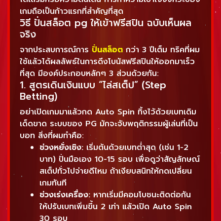
เกมถือเป็นก้าวแรกที่สำคัญที่สุด
วิธี ปั่นสล็อต pg ให้เข้าฟรีสปิน ฉบับเห็นผล
จริง
จากประสบการณ์การ
ปั่นสล็อต
กว่า 3 ปีเต็ม ทริคที่ผม
ใช้แล้วได้ผลลัพธ์ในการดึงโบนัสฟรีสปินให้ออกมาเร็ว
ที่สุด มีองค์ประกอบหลักๆ 3 ส่วนด้วยกัน:
1. สูตรเดินเงินแบบ “ไล่สเต็ป” (Step
Betting)
อย่าเปิดเกมมาแล้วกด Auto Spin ทิ้งไว้ด้วยเบทเดิม
เด็ดขาด ระบบของ PG มักจะจับพฤติกรรมผู้เล่นที่เป็น
บอท สิ่งที่ผมทำคือ:
ช่วงหยั่งเชิง:
เริ่มต้นด้วยเบทต่ำสุด (เช่น 1-2
บาท) ปั่นมือเอง 10-15 รอบ เพื่อดูว่าสัญลักษณ์
สเต็ปทั่วไปจ่ายดีไหม ถ้าเงียบสนิทให้กดเปลี่ยน
เกมทันที
ช่วงเร่งเครื่อง:
หากเริ่มมีคอมโบชนะติดต่อกัน
ให้ปรับเบทเพิ่มขึ้น 2 เท่า แล้วเปิด Auto Spin
30 รอบ