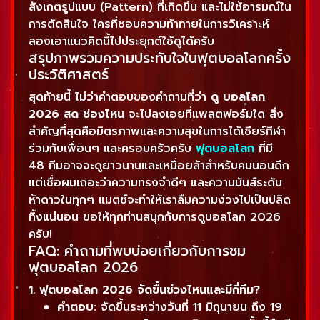
สังเกตรูปแบบ (Pattern) ที่เกิดขึ้น และไม่ใช้อารมณ์ใน
การตัดสินใจ ใครที่ชอบความท้าทายในการวิเคราะห์
ลองเอาแนวคิดนี้ไปประยุกต์ใช้ดูได้ครับ
สรุปภาพรวมความประทับใจในฟุตบอลโลกครั้ง
ประวัติศาสตร์
สุดท้ายนี้ ไม่ว่าคำตอบของคำถามที่ว่า
ดู บอลโลก
2026 สด ช่องไหน
จะไปลงเอยที่แพลตฟอร์มใด สิ่ง
สำคัญที่สุดคือมิตรภาพและความสุขในการได้เชียร์กีฬา
ร่วมกับเพื่อนๆ และครอบครัวครับ
ฟุตบอลโลก
ที่มี
48 ทีมอาจจะดูยาวนานและเหนื่อยล้าสำหรับคนนอนดึก
แต่เชื่อผมเถอะว่าความทรงจำดีๆ และความมันส์ระดับ
ห้าดาวในทุกๆ แมตช์จะทำให้เราลืมความง่วงไปเป็นปลิด
ทิ้งแน่นอน ขอให้ทุกท่านสนุกกับการดูบอลโลก 2026
ครับ!
FAQ: คำถามที่พบบ่อยเกี่ยวกับการชม
ฟุตบอลโลก 2026
1. ฟุตบอลโลก 2026 จัดขึ้นช่วงไหนและมีกี่ทีม?
คำตอบ:
จัดขึ้นระหว่างวันที่ 11 มิถุนายน ถึง 19