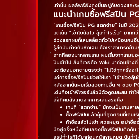
เท่านั้น ผลลัพธ์ยังคงขึ้นอยู่กับดวงแล
แนะนำเกมซื้อฟรีสปิน P
“เกมซื้อฟรีสปิน
PG แตกง่าย
” ในปี 202
แต่เน้น “เข้าโบนัสไว ลุ้นกำไรเร็ว” มากกว่
ช่วงแรกผมก็เล่นสล็อตทั่วไปเหมือนคนอื่น
รู้สึกมันต่างกันชัดเจน คือเราสามารถข้าม
จากที่ลองมาหลายเกม ผมเริ่มจากเกมยอดฮิ
ปินเข้าไป สิ่งที่เจอคือ Wild มาค่อนข้าง
แต่ต้องบอกตามตรงว่า “ไม่ใช่ทุกครั้งจะ
แค่การซื้อฟรีสปินช่วยให้เรา “เข้าช่วงลุ้นให
หลังจากนั้นผมเริ่มลองเกมอื่น ๆ ของ P
เด่นคือเข้าฟีเจอร์แล้วมีตัวคูณสะสม ทำใ
สิ่งที่ผมสังเกตจากการเล่นจริงคือ
เกมที่ “แตกง่าย” มักจะเป็นเกมสา
ซื้อฟรีสปินแล้วคุ้มที่สุดตอนที่เกมเ
ถ้าซื้อแล้วไม่เข้า ควรหยุด อย่าซื้อ
มีอยู่ครั้งหนึ่งที่ผมลองซื้อฟรีสปินติ
สรุปกำไรที่ได้มาก่อนหน้าหายหมด นั่นทำ