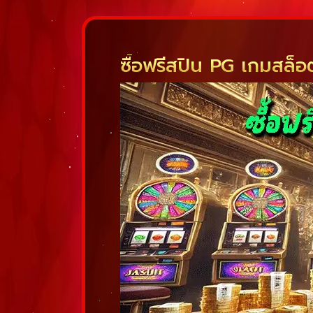
ซื้อฟรีสปิน PG เกมสล็อต