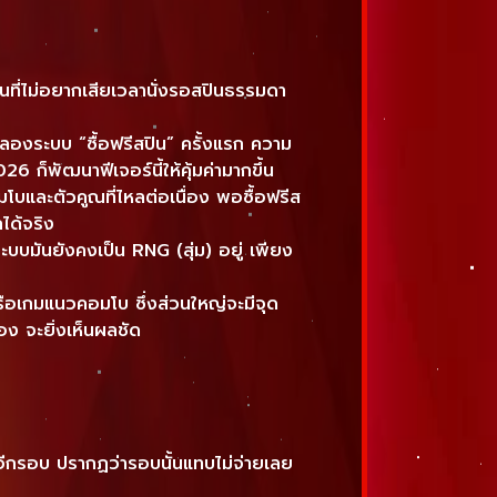
นที่ไม่อยากเสียเวลานั่งรอสปินธรรมดา
ลองระบบ “ซื้อฟรีสปิน” ครั้งแรก ความ
6 ก็พัฒนาฟีเจอร์นี้ให้คุ้มค่ามากขึ้น
โบและตัวคูณที่ไหลต่อเนื่อง พอซื้อฟรีส
ได้จริง
ะบบมันยังคงเป็น RNG (สุ่ม) อยู่ เพียง
รือเกมแนวคอมโบ ซึ่งส่วนใหญ่จะมีจุด
อง จะยิ่งเห็นผลชัด
ออีกรอบ ปรากฏว่ารอบนั้นแทบไม่จ่ายเลย