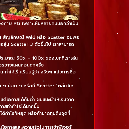
งค่าย PG เพราะเห็นหลายคนบอกว่าเป็น
เงิน สัญลักษณ์ Wild หรือ Scatter จนพอ
งรอลุ้น Scatter 3 ตัวขึ้นไป เราสามารถ
ยู่ประมาณ 50x – 100x ของเบทที่เราเล่น
 ควรวางแผนก่อนทุกครั้ง
ให้เริ่มเรียนรู้ว่า จริงๆ แล้วการซื้อ
็ก ๆ น้อย ๆ หรือมี Scatter โผล่มาให้
แต่โอกาสได้คืนต่ำ ผมแนะนำให้เริ่มจาก
อกาสทำกำไรได้มากขึ้น
ด้กำไรก็หยุด หรือถ้าขาดทุนถึงจุดที่
พิ่มโอกาสและความเร็วในการเข้าฟีเจอร์