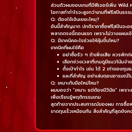
ส่วนตัวผมชอบเกมที่มีฟีเจอร์เพิ่ม Wil
โอกาสทำกำไรจะสูงกว่าเกมที่ฟรีสปินธรร
Q: ต้องใช้เงินเยอะไหม?
อันนี้สำคัญมาก ปกติราคาซื้อฟรีสปินจ
พลาดตรงนี้ตอนแรก เพราะไม่วางแผนเงิน 
Q: มีเทคนิคอะไรช่วยให้คุ้มขึ้นไหม?
เทคนิคที่ผมใช้คือ
อย่าซื้อรัว ๆ ถ้าเพิ่งเสีย ควรพักก
เลือกช่วงเวลาที่เกมดูมีแนวโน้มจ่า
ตั้งเป้ากำไร เช่น ได้ 2 เท่าของทุน
และที่สำคัญ อย่าเล่นตอนอารมณ์ไม
Q: เหมาะกับมือใหม่ไหม?
ผมมองว่า “เหมาะ แต่ต้องมีวินัย” เพราะมั
เพื่อเรียนรู้พฤติกรรมเกม
สุดท้ายจากประสบการณ์ของผม การซื้อฟรีสป
ขาดทุนเร็วเหมือนกัน สิ่งสำคัญที่สุดยั