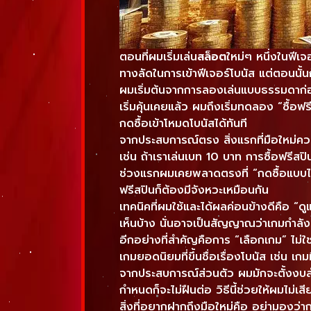
ตอนที่ผมเริ่มเล่น
สล็อต
ใหม่ๆ หนึ่งในฟีเจ
ทางลัดในการเข้าฟีเจอร์โบนัส แต่ตอนนั้นก็
ผมเริ่มต้นจากการลองเล่นแบบธรรมดาก่อน
เริ่มคุ้นเคยแล้ว ผมถึงเริ่มทดลอง “ซื้อ
กดซื้อเข้าโหมดโบนัสได้ทันที
จากประสบการณ์ตรง สิ่งแรกที่มือใหม่ควร
เช่น ถ้าเราเล่นเบท 10 บาท การซื้อฟรีสป
ช่วงแรกผมเคยพลาดตรงที่ “กดซื้อแบบไม่ดู
ฟรีสปินก็ต้องมีจังหวะเหมือนกัน
เทคนิคที่ผมใช้และได้ผลค่อนข้างดีคือ “ด
เห็นบ้าง นั่นอาจเป็นสัญญาณว่าเกมกำลังจะ
อีกอย่างที่สำคัญคือการ “เลือกเกม” ไม่
เกมยอดนิยมที่ขึ้นชื่อเรื่องโบนัส เช่น เ
จากประสบการณ์ส่วนตัว ผมมักจะตั้งงบสำหรั
กำหนดก็จะไม่ฝืนต่อ วิธีนี้ช่วยให้ผมไม่เสี
สิ่งที่อยากฝากถึงมือใหม่คือ อย่ามองว่า