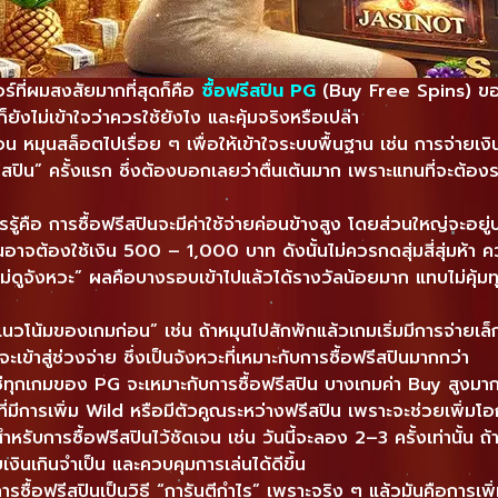
อร์ที่ผมสงสัยมากที่สุดก็คือ
ซื้อฟรีสปิน PG
(Buy Free Spins) ขอ
ยังไม่เข้าใจว่าควรใช้ยังไง และคุ้มจริงหรือเปล่า
 หมุนสล็อตไปเรื่อย ๆ เพื่อให้เข้าใจระบบพื้นฐาน เช่น การจ่าย
ฟรีสปิน” ครั้งแรก ซึ่งต้องบอกเลยว่าตื่นเต้นมาก เพราะแทนที่จะต้อ
รู้คือ การซื้อฟรีสปินจะมีค่าใช้จ่ายค่อนข้างสูง โดยส่วนใหญ่จะอ
ินอาจต้องใช้เงิน 500 – 1,000 บาท ดังนั้นไม่ควรกดสุ่มสี่สุ่มห้า
จังหวะ” ผลคือบางรอบเข้าไปแล้วได้รางวัลน้อยมาก แทบไม่คุ้มทุน ทำ
ูแนวโน้มของเกมก่อน” เช่น ถ้าหมุนไปสักพักแล้วเกมเริ่มมีการจ่ายเล
เข้าสู่ช่วงจ่าย ซึ่งเป็นจังหวะที่เหมาะกับการซื้อฟรีสปินมากกว่า
ใช่ทุกเกมของ PG จะเหมาะกับการซื้อฟรีสปิน บางเกมค่า Buy สูงมาก
กมที่มีการเพิ่ม Wild หรือมีตัวคูณระหว่างฟรีสปิน เพราะจะช่วยเพิ่มโ
บการซื้อฟรีสปินไว้ชัดเจน เช่น วันนี้จะลอง 2–3 ครั้งเท่านั้น ถ้าไ
ยเงินเกินจำเป็น และควบคุมการเล่นได้ดีขึ้น
การซื้อฟรีสปินเป็นวิธี “การันตีกำไร” เพราะจริง ๆ แล้วมันคือการเ