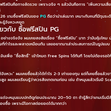
อฟรีสปินคือทางลัดรวย เพราะจริง ๆ แล้วมันคือการ “เพิ่มความเสี่ย
ิ
6 เกมซื้อฟรีสปินของ
PG
ถือว่าน่าเล่นมาก เหมาะกับคนที่มีทุนระด
ะรู้จังหวะหยุด
ยวกับ ซื้อฟรีสปิน PG
อย่างจริงจัง ผมเคยสงสัยเรื่อง “ซื้อฟรีสปิน” มาก ว่ามันคุ้มไห
งที่กำไรและพลาดเหมือนกัน เลยอยากมาเล่าประสบการณ์ในรูปแบบ FAQ
ยเงินเพื่อ “ซื้อสิทธิ์” เข้าโหมด Free Spins ได้ทันที โดยไม่ต้อง
งหวะ” ผมเคยซื้อแล้วได้กำไร 2-3 เท่าของทุน แต่ก็เคยซื้อแล้วข
สียสูง ผมเลยเรียนรู้ว่าควรสังเกตเกมก่อน เช่น ถ้าหมุนแล้วเริ่มมี 
กม แต่จะหมุนแบบปกติดูก่อนประมาณ 20–50 ตา ถ้ารู้สึกว่าเกมเริ่มมีส
ะลองซื้อ เพราะมีโอกาสต่อยอดได้มากกว่า