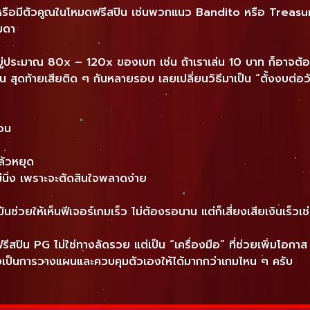
d หรือมีตัวคูณในโหมดฟรีสปิน เช่นพวกแนว Bandito หรือ Treasure
มดา
ะอยู่ประมาณ 80x – 120x ของเบท เช่น ถ้าเราเล่น 10 บาท ก็อาจต
สุดท้ายเสียติด ๆ กันหลายรอบ เลยเปลี่ยนวิธีมาเป็น “ตั้งงบต่อว
่อน
ย
แล้วหยุด
่นิ่ง เพราะจะตัดสินใจพลาดง่าย
นช่วยให้เห็นฟีเจอร์เกมเร็ว ไม่ต้องรอนาน แต่ก็เสี่ยงเสียเงินเร็วเ
ิน PG ไม่ใช่ทางลัดรวย แต่เป็น “เครื่องมือ” ที่ช่วยเพิ่มโอกาส ถ้า
งคงเป็นการวางแผนและควบคุมตัวเองให้ได้มากกว่าเกมไหน ๆ ครับ