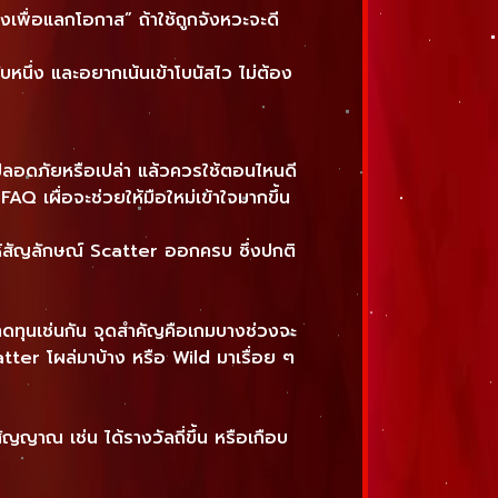
งเพื่อแลกโอกาส” ถ้าใช้ถูกจังหวะจะดี
ับหนึ่ง และอยากเน้นเข้าโบนัสไว ไม่ต้อง
ม ปลอดภัยหรือเปล่า แล้วควรใช้ตอนไหนดี
 เผื่อจะช่วยให้มือใหม่เข้าใจมากขึ้น
รอให้สัญลักษณ์ Scatter ออกครบ ซึ่งปกติ
าดทุนเช่นกัน จุดสำคัญคือเกมบางช่วงจะ
Scatter โผล่มาบ้าง หรือ Wild มาเรื่อย ๆ
ัญญาณ เช่น ได้รางวัลถี่ขึ้น หรือเกือบ