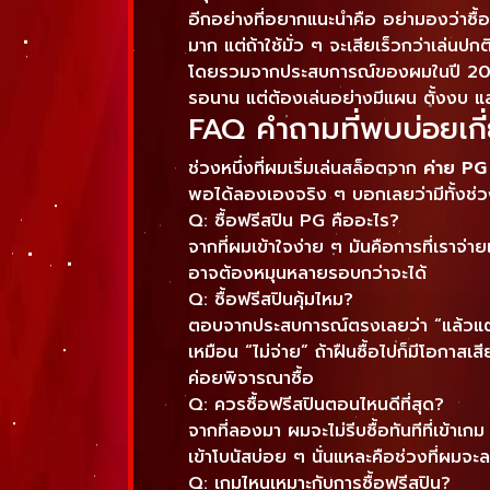
อีกอย่างที่อยากแนะนำคือ อย่ามองว่าซื้
มาก แต่ถ้าใช้มั่ว ๆ จะเสียเร็วกว่าเล่นปกต
โดยรวมจากประสบการณ์ของผมในปี 202
รอนาน แต่ต้องเล่นอย่างมีแผน ตั้งงบ แล
FAQ คำถามที่พบบ่อยเกี่
ช่วงหนึ่งที่ผมเริ่มเล่นสล็อตจาก
ค่าย PG
พอได้ลองเองจริง ๆ บอกเลยว่ามีทั้งช่ว
Q: ซื้อฟรีสปิน PG คืออะไร?
จากที่ผมเข้าใจง่าย ๆ มันคือการที่เราจ่า
อาจต้องหมุนหลายรอบกว่าจะได้
Q: ซื้อฟรีสปินคุ้มไหม?
ตอบจากประสบการณ์ตรงเลยว่า “แล้วแต่จั
เหมือน “ไม่จ่าย” ถ้าฝืนซื้อไปก็มีโอกาสเ
ค่อยพิจารณาซื้อ
Q: ควรซื้อฟรีสปินตอนไหนดีที่สุด?
จากที่ลองมา ผมจะไม่รีบซื้อทันทีที่เข้าเ
เข้าโบนัสบ่อย ๆ นั่นแหละคือช่วงที่ผมจ
Q: เกมไหนเหมาะกับการซื้อฟรีสปิน?