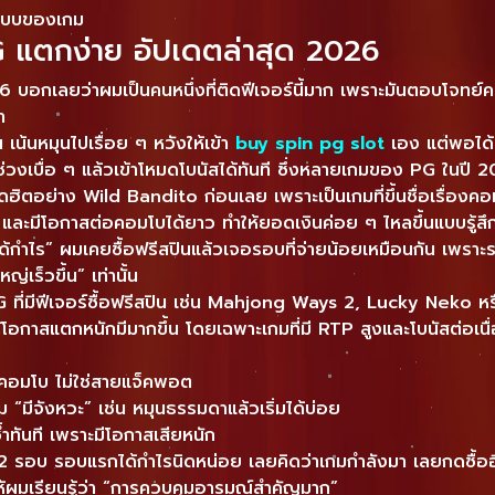
ะระบบของเกม
G แตกง่าย อัปเดตล่าสุด 2026
6 บอกเลยว่าผมเป็นคนหนึ่งที่ติดฟีเจอร์นี้มาก เพราะมันตอบโจทย์ค
า
 เน้นหมุนไปเรื่อย ๆ หวังให้เข้า
buy spin pg slot
เอง แต่พอได้
ช่วงเบื่อ ๆ แล้วเข้าโหมดโบนัสได้ทันที ซึ่งหลายเกมของ PG ในปี 202
ตอย่าง Wild Bandito ก่อนเลย เพราะเป็นเกมที่ขึ้นชื่อเรื่องคอม
ถี่ และมีโอกาสต่อคอมโบได้ยาว ทำให้ยอดเงินค่อย ๆ ไหลขึ้นแบบรู้สึก
ได้กำไร” ผมเคยซื้อฟรีสปินแล้วเจอรอบที่จ่ายน้อยเหมือนกัน เพราะร
ญ่เร็วขึ้น” เท่านั้น
G ที่มีฟีเจอร์ซื้อฟรีสปิน เช่น Mahjong Ways 2, Lucky Neko ห
ห้โอกาสแตกหนักมีมากขึ้น โดยเฉพาะเกมที่มี RTP สูงและโบนัสต่อเนื่
ยคอมโบ ไม่ใช่สายแจ็คพอต
ริ่ม “มีจังหวะ” เช่น หมุนธรรมดาแล้วเริ่มได้บ่อย
ซ้ำทันที เพราะมีโอกาสเสียหนัก
ดกัน 2 รอบ รอบแรกได้กำไรนิดหน่อย เลยคิดว่าเกมกำลังมา เลยกดซื้
ให้ผมเรียนรู้ว่า “การควบคุมอารมณ์สำคัญมาก”